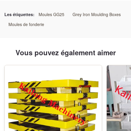
Flasques de coulée de sable interchangeables
,
Système modulaire de flacons de fonderie
,
Les étiquettes:
Moules GG25
Grey Iron Moulding Boxes
Boîtes de moulage universelles de précision
Moules de fonderie
Vous pouvez également aimer