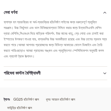
সেবা বর্ণনা
ফ্লাস্ক হল স্বয়ংক্রিয় বা অর্ধ-স্বয়ংক্রিয় ছাঁচনির্মাণ লাইনের জন্য গুরুত্বপূর্ণ প্রযুক্তি
সরঞ্জাম। উচ্চ নির্ভুলতা এবং ভাল বিনিময়যোগ্যতা নিশ্চিত করার জন্য উন্নতসিএনসি মেশিন
দ্বারা মেশিনিং,সিএমএম দিয়ে মাত্রিক পরিদর্শন. উচ্চ মানের ধাতু, গ্রে লোহা এবং ঢালাই করা
ইস্পাতের উপকরণ পাওয়া যায়, বাল্বগুলির উচ্চ অনমনীয়তা রয়েছে এবং উচ্চ চাপের প্রভাব সহ্য
করতে পারে।আমরা আপনার প্রয়োজনের জন্য বিভিন্ন আকারের বোতল ডিজাইন এবং তৈরি
করতে পারিএছাড়াও আমরা গ্রাহকের অঙ্কন এবং প্রযুক্তিগত স্পেসিফিকেশন অনুযায়ী কলস
এবং প্যালেট ট্রাক উত্পাদন।
পরিষেবা কাস্টম বৈশিষ্ট্যাবলী
বিশেষভাবে তুলে ধরা:
বিনিময়যোগ্য বালি ঢালার বোতল
,
মডুলার ফাউন্ড্রি ফ্লাস্ক সিস্টেম
,
সুনির্দিষ্ট ইউনিভার্সাল ছাঁচনির্মাণ বাক্স
ট্যাগঃ
GG25 ছাঁচনির্মাণ বাক্স
ধূসর আয়রন ছাঁচনির্মাণ বাক্স
ফাউন্ড্রি ছাঁচনির্মাণ বাক্স