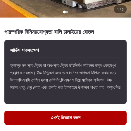
1 / 2
পারস্পরিক বিনিময়যোগ্যতা বালি ঢালাইয়ের বোতল
সার্ভিস সারসংক্ষেপ
ফ্লাস্ক হল স্বয়ংক্রিয় বা অর্ধ-স্বয়ংক্রিয় ছাঁচনির্মাণ লাইনের জন্য গুরুত্বপূর্ণ
প্রযুক্তি সরঞ্জাম। উচ্চ নির্ভুলতা এবং ভাল বিনিময়যোগ্যতা নিশ্চিত করার জন্য
উন্নতসিএনসি মেশিন দ্বারা মেশিনিং,সিএমএম দিয়ে মাত্রিক পরিদর্শন. উচ্চ
মানের ধাতু, গ্রে লোহা এবং ঢালাই করা ইস্পাতের উপকরণ পাওয়া যায়, বাল্বগুলির
...
এখনই জিজ্ঞাসা করুন