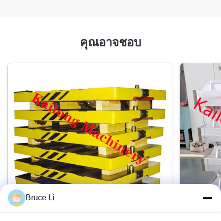
คุณอาจชอบ
Bruce Li