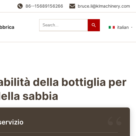
86--15689156266
bruce.li@klmachinery.com
abbrica
italian
bilità della bottiglia per
della sabbia
servizio