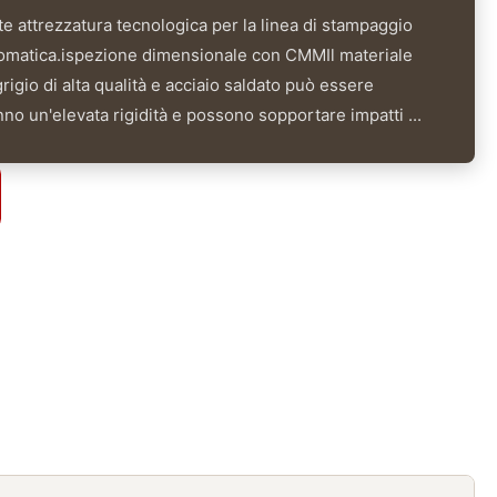
nte attrezzatura tecnologica per la linea di stampaggio
omatica.ispezione dimensionale con CMMIl materiale
 grigio di alta qualità e acciaio saldato può essere
anno un'elevata rigidità e possono sopportare impatti ...