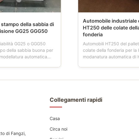
Automobile industriale d
stampo della sabbia di
HT250 delle colate dell
ecisione GG25 GGG50
fonderia
iabilità GG25 o GGG50
Automobili HT250 del pallet
mpo della sabbia buona per
colate della fonderia per la 
i modellatura automatica
modanatura automatica di
e di prodotto: Le boccette
Descrizione di prodotti: L'a
ia inoltre hanno nominato la
del pallet è uno strumento ut
fonderia, la boccetta del
fonderie. Quando la fresatr
a, la boccetta della muffa,
funziona, l'automobile del p
a della sabbia, contenitore
quattro ruote, che sta cond
...
trasporto della ...
Collegamenti rapidi
Casa
Circa noi
tto di Fangzi,