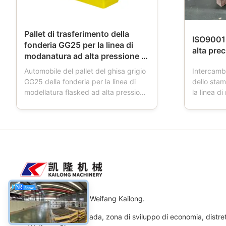
Pallet di trasferimento della
ISO9001 
fonderia GG25 per la linea di
alta pr
modanatura ad alta pressione di
Flasked
Automobile del pallet del ghisa grigio
Intercamb
GG25 della fonderia per la linea di
dello sta
modellatura flasked ad alta pressione
la linea d
automatica Descrizione di prodotti:
Descrizion
L'automobile del pallet è uno
della sabb
strumento utilizzato in fonderie.
staffa di 
Quando la fresatrice funziona,
modanatur
l'automobile del pallet ha quattro
la boccett
ruote, che sta ...
di sabbia, 
Macchinario Co., srl di Weifang Kailong.
Indirizzo: No.11 strada, zona di sviluppo di economia, distre