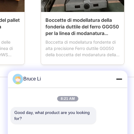
el pallet
Boccette di modellatura della
a
fonderia duttile del ferro GGG50
per la linea di modanatura
automatica di HWS
 delle
Boccetta di modellatura fondente di
linea di
alta precisione Ferro duttile GGG50
 HWS
della boccetta del modanatura della
utomobile
fonderia per la linea di modanatura
ilizzato in
automatica di HWS La staffa di
ice
fonderia inoltre ha nominato la
Bruce Li
allet ha
boccetta di modellatura, la boccetta
ucendo il
della muffa, la boccetta della sabbia,
contenitore di ...
Servizi
8:21 AM
Good day, what product are you looking 
Linea di modanatura
for?
Staffe di fonderia