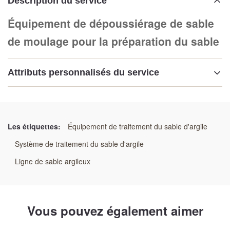
Description du service
Équipement de dépoussiérage de sable
de moulage pour la préparation du sable
Attributs personnalisés du service
Mettre en évidence:
Équipement d'élimination des poussières pour la
préparation du sable
Les étiquettes:
Équipement de traitement du sable d'argile
,
Système de traitement du sable d'argile
Équipement d'élimination des poussières du sable de
coulée
Ligne de sable argileux
,
Système d'extraction de poussière pour la préparation
du sable
Vous pouvez également aimer