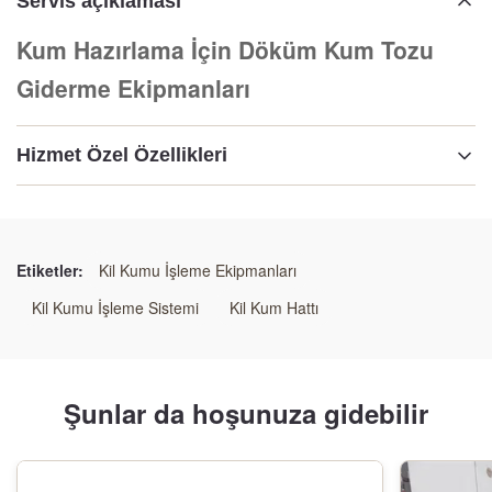
Servis açıklaması
Kum Hazırlama İçin Döküm Kum Tozu
Giderme Ekipmanları
Hizmet Özel Özellikleri
Vurgulamak:
Kum hazırlama için toz temizleme ekipmanı
,
Kök dökme kum toz temizleme ekipmanı
,
Etiketler:
Kil Kumu İşleme Ekipmanları
Kum hazırlama için toz çıkarma sistemi
Kil Kumu İşleme Sistemi
Kil Kum Hattı
Şunlar da hoşunuza gidebilir