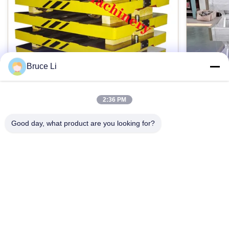
Bruce Li
2:36 PM
高圧Flaskedのモールド・ラインのための
ISO90
GG25鋳物場の移動パレット
箱
Good day, what product are you looking for?
自動高圧flaskedモールド・ラインのための鋳物
自動モー
場のねずみ鋳鉄GG25パレット車 製品の説明: パ
GG25か
レット車は鋳物場で使用される用具である。成
ラスコは
形機の仕事、型箱の交通機関を運転しているパ
フラスコ、
レット車に4つの車輪があるとき、パレット車は
今接触
ルド・ラ
鋳鉄の材料から普通なされ、次に指定に合うた
用具であ
めに機械で造った。 CMMsによって制御される
し、等弾
高度CNC機械および次元によって機械で造られ
とを確認
て私達のプロダクトは高精度で、よりよい
サンおよ