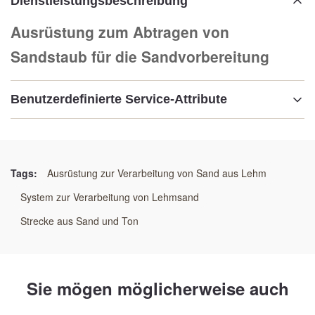
Dienstleistungsbeschreibung
Ausrüstung zum Abtragen von
Sandstaub für die Sandvorbereitung
Benutzerdefinierte Service-Attribute
Hervorheben:
Ausrüstung zur Staubentfernung für die
Sandvorbereitung
Tags:
Ausrüstung zur Verarbeitung von Sand aus Lehm
,
Ausrüstung zur Staubentfernung für den Gießsand
,
System zur Verarbeitung von Lehmsand
Staubentfernungssystem für die Sandvorbereitung
Strecke aus Sand und Ton
Sie mögen möglicherweise auch