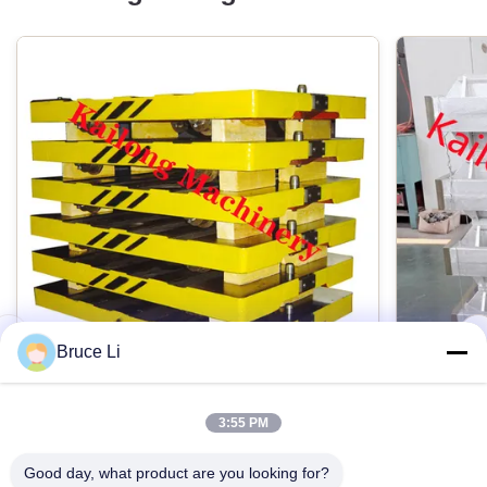
Bruce Li
Übergangs-Palette der Gießerei-GG25
ISO9001
3:55 PM
für Hochdruck-Flasked-Formteil-Linie
Präzisi
Good day, what product are you looking for?
Palettenauto des Graueisens GG25 der
Sandguss-