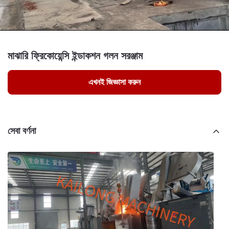
মাঝারি ফ্রিকোয়েন্সি ইন্ডাকশন গলন সরঞ্জাম
এখনই জিজ্ঞাসা করুন
সেবা বর্ণনা