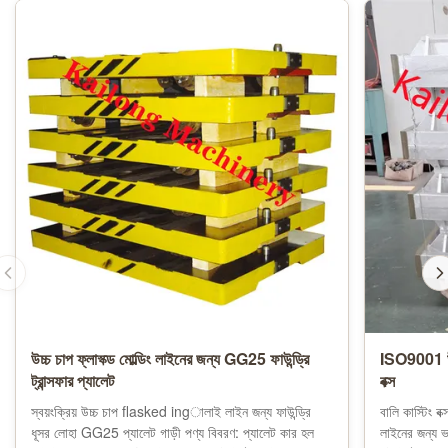
উচ্চ চাপ ফ্লাস্ক্ড মোল্ডিং লাইনের জন্য GG25 ফাউন্ড্রি
ISO9001 উচ
ট্রান্সফার প্যালেট
বক্স
স্বয়ংক্রিয় উচ্চ চাপ flasked ingালাই লাইন জন্য ফাউন্ড্রি
বালি কাস্টিং 
ধূসর লোহা GG25 প্যালেট গাড়ী পণ্য বিবরণ: প্যালেট কার হল
লাইনের জন্য ভা