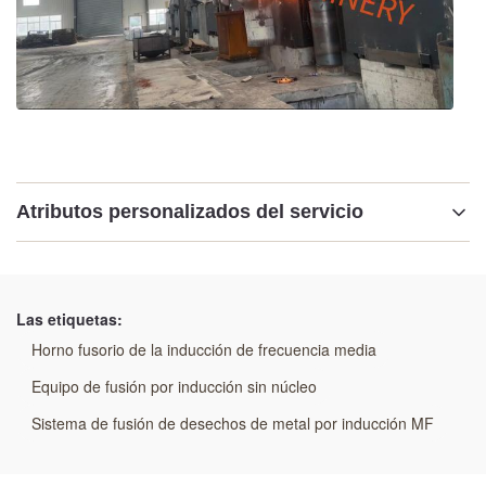
Atributos personalizados del servicio
Resaltar:
Horno fusorio de la inducción de frecuencia media
,
Las etiquetas:
Equipo de fusión por inducción sin núcleo
,
Sistema de fusión de desechos de metal por inducción
Horno fusorio de la inducción de frecuencia media
MF
Equipo de fusión por inducción sin núcleo
Sistema de fusión de desechos de metal por inducción MF