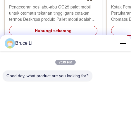
Pengecoran besi abu-abu GG25 palet mobil
Kotak Pen
untuk otomatis tekanan tinggi garis cetakan
Pertukaran
termos Deskripsi produk: Pallet mobil adalah
Otomatis D
alat yang digunakan dalam pengecoran.Ketika
disebut ko
mesin cetak bekerja, mobil Pallet memiliki
Hubungi sekarang
cetakan, l
empat roda, yang menggerakkan transportasi
merupakan
kotak cetakan, mobil Pallet biasanya ...
menggunak
Bruce Li
setengah .
7:39 PM
Rumah
Produk
Video
Pertunjukan VR
Tentang Kami
Tur Pabrik
Kontrol Kualitas
Hubungi Kami
Permintaan Penawaran
Good day, what product are you looking for?
© 2026 Weifang Kailong Machinery Co., Ltd.. All Rights Reserved.