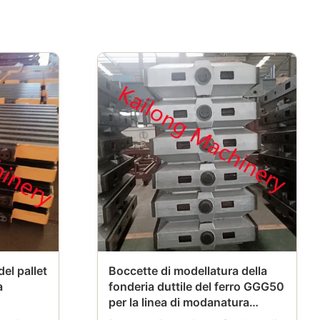
el pallet
Boccette di modellatura della
a
fonderia duttile del ferro GGG50
per la linea di modanatura
automatica di HWS