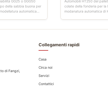
iabilità GG25 o GGG50
Automobili HT250 del pallet
mpo della sabbia buona per
colate della fonderia per la 
i modellatura automatica
modanatura automatica di
e di prodotto: Le boccette
Descrizione di prodotti: L'a
ia inoltre hanno nominato la
del pallet è uno strumento ut
fonderia, la boccetta del
fonderie. Quando la fresatr
a, la boccetta della muffa,
funziona, l'automobile del p
a della sabbia, contenitore
quattro ruote, che sta cond
...
trasporto della ...
Collegamenti rapidi
Casa
Circa noi
tto di Fangzi,
Servizi
Contattici