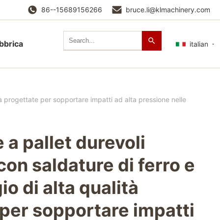
86--15689156266
bruce.li@klmachinery.com
abbrica
italian
ità progettate per sopportare impatti ad alta pressione nelle
 a pallet durevoli
con saldature di ferro e
io di alta qualità
per sopportare impatti