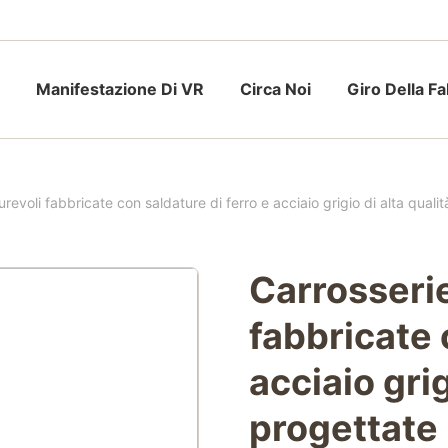
Manifestazione Di VR
Circa Noi
Giro Della F
urevoli fabbricate con saldature di ferro e acciaio grigio di alta qual
Carrosserie
fabbricate 
acciaio grig
progettate 