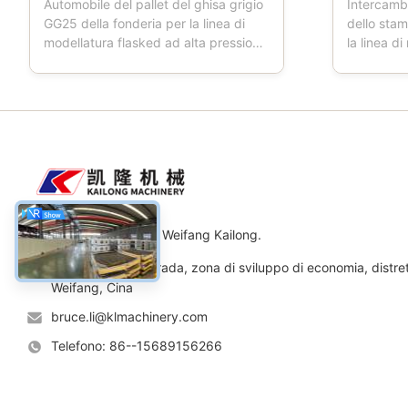
Automobile del pallet del ghisa grigio
Intercamb
GG25 della fonderia per la linea di
dello sta
modellatura flasked ad alta pressione
la linea d
automatica Descrizione di prodotti:
Descrizion
L'automobile del pallet è uno
della sabb
strumento utilizzato in fonderie.
staffa di 
Quando la fresatrice funziona,
modanatur
l'automobile del pallet ha quattro
la boccett
ruote, che sta ...
di sabbia, 
Macchinario Co., srl di Weifang Kailong.
Indirizzo: No.11 strada, zona di sviluppo di economia, distre
Weifang, Cina
bruce.li@klmachinery.com
Telefono: 86--15689156266