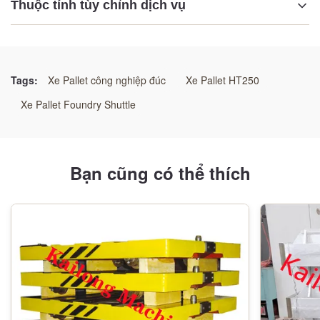
Thuộc tính tùy chỉnh dịch vụ
Làm nổi bật:
Tác động áp suất cao xe palet bền
,
Xe palet bền
,
Xây đúc xe palet bền
Tags:
Xe Pallet công nghiệp đúc
Xe Pallet HT250
Xe Pallet Foundry Shuttle
Bạn cũng có thể thích