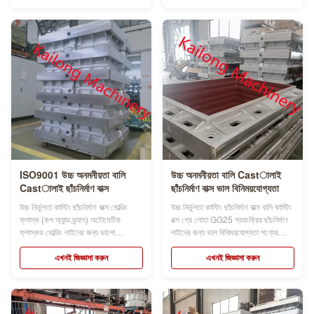
বৈশিষ্ট্যযুক্ত।আমরা গ্রাহকদের প্রয়োজনীয়তা
বালির বাক্স, যা স্বয়ংক্রিয় বা ডেমি-স্বয়ংক্রিয়
অনুসারে বিভিন্ন ধরণের বালির বাক্স ডিজা...
ছাঁচনির্মাণ লাইন ...
ISO9001 উচ্চ অনমনীয়তা বালি
উচ্চ অনমনীয়তা বালি Castালাই
Castালাই ছাঁচনির্মাণ বাক্স
ছাঁচনির্মাণ বাক্স ভাল বিনিময়যোগ্যতা
উচ্চ নির্ভুলতা কাস্টিং ছাঁচনির্মাণ বাক্স মোল্ডিং
উচ্চ নির্ভুলতা কাস্টিং ছাঁচনির্মাণ বাক্স বালি কাস্টিং
ফ্লাস্ক (কপ অ্যান্ড ড্র্যাগ) অটোমেটিক
বক্স গ্রে লোহা GG25 স্বয়ংক্রিয় ছাঁচনির্মাণ
ফ্লাস্কড মোল্ডিং লাইনের জন্য ভালো
লাইনের জন্য ভাল বিনিময়যোগ্যতা পণ্যের
বিনিময়যোগ্যতা পণ্যের বর্ণনা: ছাঁচনির্মাণ বাক্সের
বর্ণনা: ফ্লাস্কগুলি নমনীয় লোহা, উচ্চ গ্রেড
নাম ছাঁচনির্মাণ ফ্লাস্ক, ছাঁচ ফ্লাস্ক, বালি
ধূসর লোহা, বা ইস্পাত dingালাই দিয়ে তৈরি
এখনই জিজ্ঞাসা করুন
এখনই জিজ্ঞাসা করুন
ফ্লাস্ক, বালির বাক্স, ফ্লাস্ক সমাবেশ স্লাইড
করা হয়, এবং তাদের উচ্চতর কঠোরতা রয়েছে
পাথ, পজিশনিং গর্ত, সীমা ব্লক, ক্লোজিং পিন
এবং উচ্চ চাপের প্রভাব সহ্য করতে পারে।উ...
...