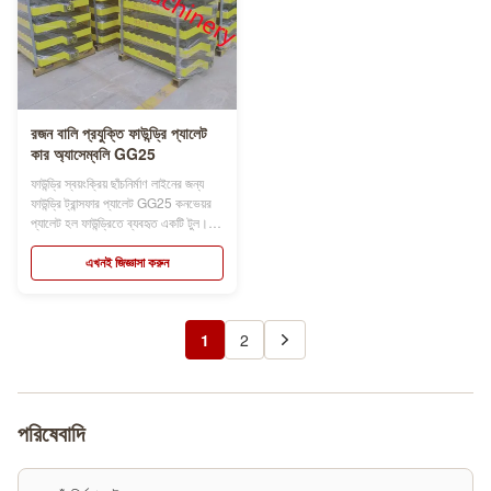
রজন বালি প্রযুক্তি ফাউন্ড্রি প্যালেট
কার অ্যাসেম্বলি GG25
ফাউন্ড্রি স্বয়ংক্রিয় ছাঁচনির্মাণ লাইনের জন্য
ফাউন্ড্রি ট্রান্সফার প্যালেট GG25 কনভেয়র
প্যালেট হল ফাউন্ড্রিতে ব্যবহৃত একটি টুল।
যখন ছাঁচনির্মাণ মেশিন কাজ করে, কনভেয়র
প্যালেটের চারটি চাকা থাকে, যা ছাঁচ বক্স পরিবহন
এখনই জিজ্ঞাসা করুন
চালাচ্ছে, প্যালেট গাড়ি সাধারণত ধূসর
castালাই লোহা GG25 বা HT 250 এর
উপাদান থেকে তৈরি ...
1
2
পরিষেবাদি