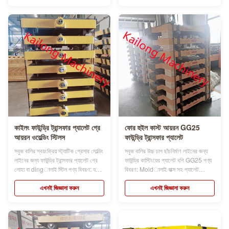
চারটি চাকা থাকে, যা ছাঁচ বক্স পরিবহন চালায়,
প্যালেট গাড়ির চারটি চাকা থাকে, যা ছাঁচ বক্স
প্যালেট গাড়ি সাধারণত castালাই লোহার
পরিবহন চালায়, প্যালেট গাড়ি সাধারণত
উপাদান থেকে তৈরি করা হ...
castালাই লো...
কাইলং ফাউন্ড্রি ট্রান্সফার প্যালেট গ্রে
ফোর হুইল কাস্ট আয়রন GG25
আয়রন ওয়েল্ডিং স্টিলস
ফাউন্ড্রি ট্রান্সফার প্যালেট
সবুজ বালির স্বয়ংক্রিয় স্ট্যাটিক প্রেসার মোল্ডিং
সবুজ বালির উচ্চ চাপ ছাঁচনির্মাণ লাইনের জন্য
লাইনের জন্য ফাউন্ড্রি ট্রান্সফার প্যালেট গ্রে
ফাউন্ড্রি কাস্টিংয়ের প্যালেট বগি GG25 পণ্য
লোহা বা dingালাই স্টিল পণ্য বিবরণ: যখন
বিবরণ: Moldালাই বাক্স সহ প্যালেট
ছাঁচনির্মাণ মেশিন কাজ করে, প্যালেট গাড়ির
গাড়িগুলি উচ্চ গ্রেড ধূসর লোহা GG25, বা
চারটি চাকা থাকে, যা ছাঁচ বক্স পরিবহন চালায়,
ইস্পাত dingালাই দিয়ে তৈরি করা হয়, এবং
এখনই জিজ্ঞাসা করুন
এখনই জিজ্ঞাসা করুন
প্যালেট গাড়ি সাধারণত castালাই লোহার
তাদের উচ্চতর কঠোরতা রয়েছে এবং উচ্চ চাপের
উপাদান থেকে তৈরি করা হয় এবং তারপর
প্রভাব সহ্য করতে পারে।উপরন্তু, আমরা
স্পেসি...
ডিজাইন এবং বিভিন্ন আক...