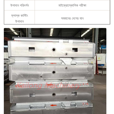
উপাদান পরিদর্শন
মাইক্রোস্কোপিক পরীক্ষা
ফ্লাস্ক কাস্টিং
সমমানের দেশের মান
উপাদান
কেমিক্যাল
C, Si, Mn, P, S, Cu
কম্পোজিশন
স্পেসিফিকেশন
গ্রাহকের প্রয়োজন অনুসারে
রাসায়নিক রচনা প্রতিবেদন, প্রসার্য শক্তি এবং কঠোরতা
শংসাপত্র
প্রতিবেদন, অ্যানিলিং সার্টিফিকেট