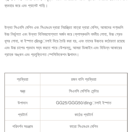
ব্যবহার করে এবং প্যালেট গাড়ি।
উন্নত সিএনসি মেশিন এবং সিএমএম দ্বারা নিয়ন্ত্রিত মাত্রা দ্বারা মেশিন, আমাদের পণ্যগুলি
উচ্চ নির্ভুলতা এবং উন্নত বিনিময়যোগ্যতা অর্জন করে।ফ্লাস্কগুলি নমনীয় লোহা, উচ্চ গ্রেড
ধূসর লোহা, বা ইস্পাত dingালাই দিয়ে তৈরি করা হয়, এবং তাদের উচ্চতর কঠোরতা রয়েছে
এবং উচ্চ চাপের প্রভাব সহ্য করতে পারে।উপরন্তু, আমরা ডিজাইন এবং বিভিন্ন আকারের
গ্রাহক অঙ্কন এবং প্রযুক্তিগত স্পেসিফিকেশন উত্পাদন।
প্রক্রিয়া
রজন বালি প্রক্রিয়া
যন্ত্র
সিএনসি মেশিনিং সেন্টার
উপাদান
GG25/GGG50/dingালাই ইস্পাত
প্যাটার্ন
কাঠের প্যাটার্ন
পরিদর্শন সরঞ্জাম
ফারো সিএমএম মেশিন