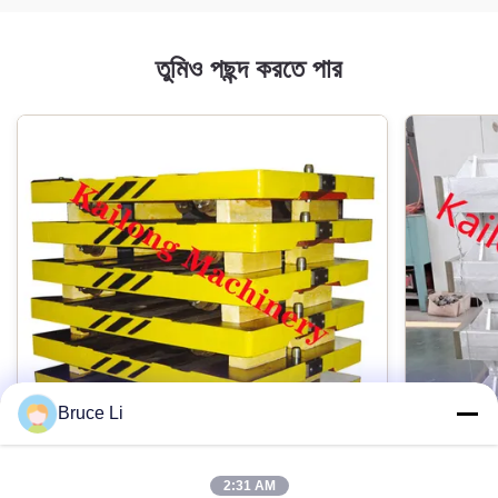
রঙ:
তুমিও পছন্দ করতে পার
গ্রাহকের প্রয়োজনীয়তা হিসাবে
আয়তন:
অঙ্কন হিসাবে
আবেদন:
স্বয়ংক্রিয় ছাঁচনির্মাণ লাইন এবং আধা স্বয়ংক্রিয় লাইন
প্রক্রিয়া:
রজন বালু
Bruce Li
যন্ত্র:
সিএনসি মেশিনিং সেন্টার
2:31 AM