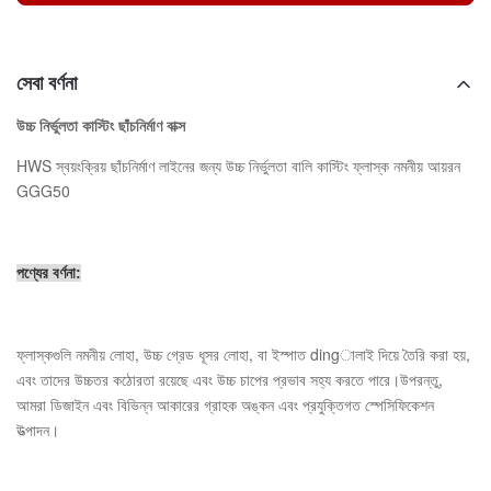
সেবা বর্ণনা
উচ্চ নির্ভুলতা কাস্টিং ছাঁচনির্মাণ বাক্স
HWS স্বয়ংক্রিয় ছাঁচনির্মাণ লাইনের জন্য উচ্চ নির্ভুলতা বালি কাস্টিং ফ্লাস্ক নমনীয় আয়রন
GGG50
পণ্যের বর্ণনা:
ফ্লাস্কগুলি নমনীয় লোহা, উচ্চ গ্রেড ধূসর লোহা, বা ইস্পাত dingালাই দিয়ে তৈরি করা হয়,
এবং তাদের উচ্চতর কঠোরতা রয়েছে এবং উচ্চ চাপের প্রভাব সহ্য করতে পারে।উপরন্তু,
আমরা ডিজাইন এবং বিভিন্ন আকারের গ্রাহক অঙ্কন এবং প্রযুক্তিগত স্পেসিফিকেশন
উত্পাদন।