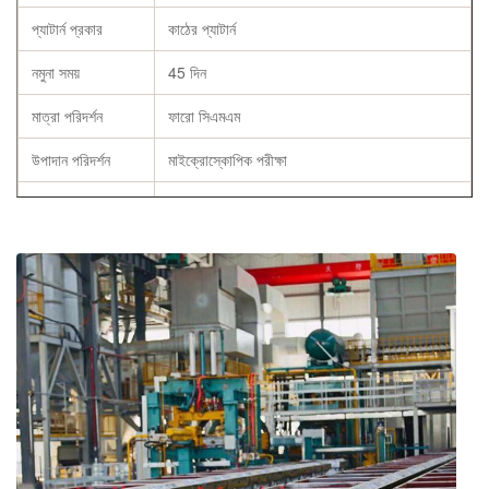
প্যাটার্ন প্রকার
কাঠের প্যাটার্ন
নমুনা সময়
45 দিন
মাত্রা পরিদর্শন
ফারো সিএমএম
উপাদান পরিদর্শন
মাইক্রোস্কোপিক পরীক্ষা
ফ্লাস্ক কাস্টিং
তাপ চিকিত্সা
স্পেসিফিকেশন
গ্রাহকের প্রয়োজন অনুসারে
উত্স
ওয়েফাং, চীন
রাসায়নিক রচনা প্রতিবেদন, প্রসার্য শক্তি এবং কঠোরতা
সনদপত্র
প্রতিবেদন, অ্যানিলিং সার্টিফিকেট