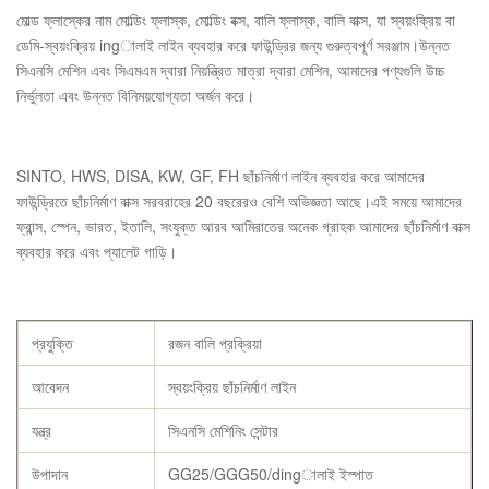
মোল্ড ফ্লাস্কের নাম মোল্ডিং ফ্লাস্ক, মোল্ডিং বক্স, বালি ফ্লাস্ক, বালি বাক্স, যা স্বয়ংক্রিয় বা
ডেমি-স্বয়ংক্রিয় ingালাই লাইন ব্যবহার করে ফাউন্ড্রির জন্য গুরুত্বপূর্ণ সরঞ্জাম।উন্নত
সিএনসি মেশিন এবং সিএমএম দ্বারা নিয়ন্ত্রিত মাত্রা দ্বারা মেশিন, আমাদের পণ্যগুলি উচ্চ
নির্ভুলতা এবং উন্নত বিনিময়যোগ্যতা অর্জন করে।
SINTO, HWS, DISA, KW, GF, FH ছাঁচনির্মাণ লাইন ব্যবহার করে আমাদের
ফাউন্ড্রিতে ছাঁচনির্মাণ বাক্স সরবরাহের 20 বছরেরও বেশি অভিজ্ঞতা আছে।এই সময়ে আমাদের
ফ্রান্স, স্পেন, ভারত, ইতালি, সংযুক্ত আরব আমিরাতের অনেক গ্রাহক আমাদের ছাঁচনির্মাণ বাক্স
ব্যবহার করে এবং প্যালেট গাড়ি।
প্রযুক্তি
রজন বালি প্রক্রিয়া
আবেদন
স্বয়ংক্রিয় ছাঁচনির্মাণ লাইন
যন্ত্র
সিএনসি মেশিনিং সেন্টার
উপাদান
GG25/GGG50/dingালাই ইস্পাত