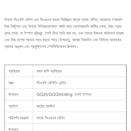
উন্নত সিএনসি মেশিন এবং সিএমএম দ্বারা নিয়ন্ত্রিত মাত্রা দ্বারা মেশিন, আমাদের পণ্যগুলি
উচ্চ নির্ভুলতা এবং উন্নত বিনিময়যোগ্যতা অর্জন করে।ফ্লাস্কগুলি নমনীয় লোহা, উচ্চ গ্রেড
ধূসর লোহা, বা ইস্পাত dingালাই দিয়ে তৈরি করা হয়, এবং তাদের উচ্চতর কঠোরতা রয়েছে
এবং উচ্চ চাপের প্রভাব সহ্য করতে পারে।উপরন্তু, আমরা ডিজাইন এবং বিভিন্ন আকারের
গ্রাহক অঙ্কন এবং প্রযুক্তিগত স্পেসিফিকেশন উত্পাদন।
প্রক্রিয়া
রজন বালি প্রক্রিয়া
যন্ত্র
সিএনসি মেশিনিং সেন্টার
উপাদান
GG25/GGG50/dingালাই ইস্পাত
প্যাটার্ন
কাঠের প্যাটার্ন
পরিদর্শন সরঞ্জাম
ফারো সিএমএম মেশিন
উপাদান