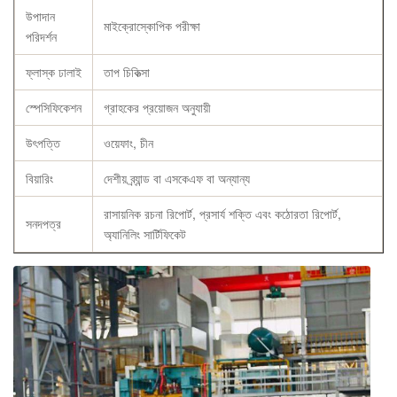
উপাদান
মাইক্রোস্কোপিক পরীক্ষা
পরিদর্শন
ফ্লাস্ক ঢালাই
তাপ চিকিত্সা
স্পেসিফিকেশন
গ্রাহকের প্রয়োজন অনুযায়ী
উৎপত্তি
ওয়েফাং, চীন
বিয়ারিং
দেশীয় ব্র্যান্ড বা এসকেএফ বা অন্যান্য
রাসায়নিক রচনা রিপোর্ট, প্রসার্য শক্তি এবং কঠোরতা রিপোর্ট,
সনদপত্র
অ্যানিলিং সার্টিফিকেট