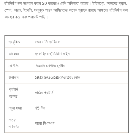
ছাঁচনির্মাণ বক্স সরবরাহ করার 20 বছরেরও বেশি অভিজ্ঞতা রয়েছে। ইতিমধ্যে, আমাদের ফ্রান্স,
স্পেন, ভারত, ইতালি, সংযুক্ত আরব আমিরাতের অনেক গ্রাহক রয়েছে আমাদের ছাঁচনির্মাণ বাক্স
ব্যবহার করে এবং প্যালেট গাড়ি।
প্রযুক্তি
রজন বালি প্রক্রিয়া
আবেদন
স্বয়ংক্রিয় ছাঁচনির্মাণ লাইন
মেশিনিং
সিএনসি মেশিনিং সেন্টার
উপাদান
GG25/GGG50/ওয়েল্ডিং স্টিল
প্যাটার্ন
কাঠের প্যাটার্ন
প্রকার
নমুনা সময়
45 দিন
মাত্রা
ফারো সিএমএম
পরিদর্শন