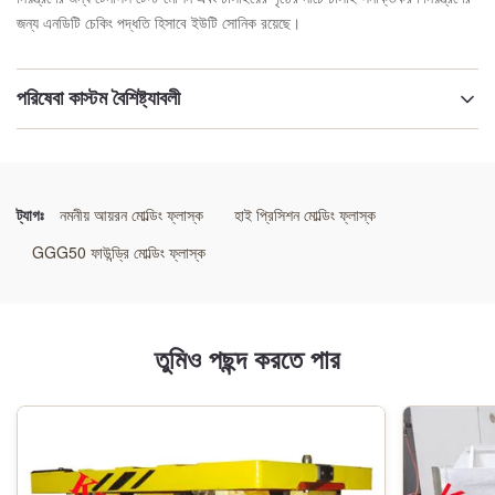
জন্য এনডিটি চেকিং পদ্ধতি হিসাবে ইউটি সোনিক রয়েছে।
পরিষেবা কাস্টম বৈশিষ্ট্যাবলী
উপাদান:
GG25/GGG50/ওয়েল্ডিং স্টিল
ট্যাগঃ
নমনীয় আয়রন মোল্ডিং ফ্লাস্ক
হাই প্রিসিশন মোল্ডিং ফ্লাস্ক
প্রযুক্তি:
GGG50 ফাউন্ড্রি মোল্ডিং ফ্লাস্ক
রজন বালি প্রক্রিয়া
প্যাটার্ন:
তুমিও পছন্দ করতে পার
কাঠের প্যাটার্ন
আবেদন:
স্বয়ংক্রিয় ছাঁচনির্মাণ লাইন