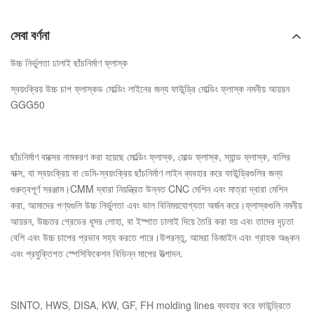
সেবা বর্ণনা
উচ্চ নির্ভুলতা ঢালাই ছাঁচনির্মাণ ফ্লাস্ক
স্বয়ংক্রিয় উচ্চ চাপ ফ্লাস্কড মোল্ডিং লাইনের জন্য ফাউন্ড্রি মোল্ডিং ফ্লাস্ক নমনীয় আয়রন
GGG50
ছাঁচনির্মাণ বাক্সের নামকরণ করা হয়েছে মোল্ডিং ফ্লাস্ক, মোল্ড ফ্লাস্ক, স্যান্ড ফ্লাস্ক, বালির
বাক্স, যা স্বয়ংক্রিয় বা ডেমি-স্বয়ংক্রিয় ছাঁচনির্মাণ লাইন ব্যবহার করে ফাউন্ড্রিগুলির জন্য
গুরুত্বপূর্ণ সরঞ্জাম।CMM দ্বারা নিয়ন্ত্রিত উন্নত CNC মেশিন এবং মাত্রা দ্বারা মেশিন
করা, আমাদের পণ্যগুলি উচ্চ নির্ভুলতা এবং ভাল বিনিময়যোগ্যতা অর্জন করে।ফ্লাস্কগুলি নমনীয়
আয়রন, উচ্চতর গ্রেডের ধূসর লোহা, বা ইস্পাত ঢালাই দিয়ে তৈরি করা হয় এবং তাদের দৃঢ়তা
বেশি এবং উচ্চ চাপের প্রভাব সহ্য করতে পারে।উপরন্তু, আমরা ডিজাইন এবং গ্রাহক অঙ্কন
এবং প্রযুক্তিগত স্পেসিফিকেশন বিভিন্ন মাপের উত্পাদন.
SINTO, HWS, DISA, KW, GF, FH molding lines ব্যবহার করে ফাউন্ড্রিতে