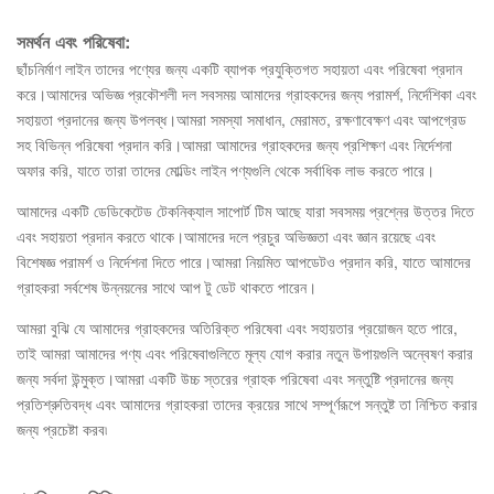
সমর্থন এবং পরিষেবা:
ছাঁচনির্মাণ লাইন তাদের পণ্যের জন্য একটি ব্যাপক প্রযুক্তিগত সহায়তা এবং পরিষেবা প্রদান
করে।আমাদের অভিজ্ঞ প্রকৌশলী দল সবসময় আমাদের গ্রাহকদের জন্য পরামর্শ, নির্দেশিকা এবং
সহায়তা প্রদানের জন্য উপলব্ধ।আমরা সমস্যা সমাধান, মেরামত, রক্ষণাবেক্ষণ এবং আপগ্রেড
সহ বিভিন্ন পরিষেবা প্রদান করি।আমরা আমাদের গ্রাহকদের জন্য প্রশিক্ষণ এবং নির্দেশনা
অফার করি, যাতে তারা তাদের মোল্ডিং লাইন পণ্যগুলি থেকে সর্বাধিক লাভ করতে পারে।
আমাদের একটি ডেডিকেটেড টেকনিক্যাল সাপোর্ট টিম আছে যারা সবসময় প্রশ্নের উত্তর দিতে
এবং সহায়তা প্রদান করতে থাকে।আমাদের দলে প্রচুর অভিজ্ঞতা এবং জ্ঞান রয়েছে এবং
বিশেষজ্ঞ পরামর্শ ও নির্দেশনা দিতে পারে।আমরা নিয়মিত আপডেটও প্রদান করি, যাতে আমাদের
গ্রাহকরা সর্বশেষ উন্নয়নের সাথে আপ টু ডেট থাকতে পারেন।
আমরা বুঝি যে আমাদের গ্রাহকদের অতিরিক্ত পরিষেবা এবং সহায়তার প্রয়োজন হতে পারে,
তাই আমরা আমাদের পণ্য এবং পরিষেবাগুলিতে মূল্য যোগ করার নতুন উপায়গুলি অন্বেষণ করার
জন্য সর্বদা উন্মুক্ত।আমরা একটি উচ্চ স্তরের গ্রাহক পরিষেবা এবং সন্তুষ্টি প্রদানের জন্য
প্রতিশ্রুতিবদ্ধ এবং আমাদের গ্রাহকরা তাদের ক্রয়ের সাথে সম্পূর্ণরূপে সন্তুষ্ট তা নিশ্চিত করার
জন্য প্রচেষ্টা করব৷