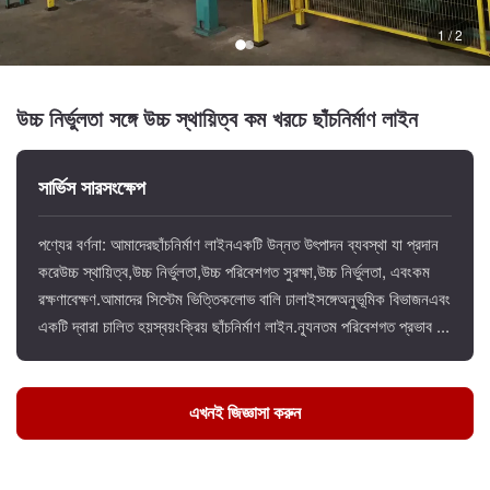
1 / 2
উচ্চ নির্ভুলতা সঙ্গে উচ্চ স্থায়িত্ব কম খরচে ছাঁচনির্মাণ লাইন
সার্ভিস সারসংক্ষেপ
পণ্যের বর্ণনা: আমাদেরছাঁচনির্মাণ লাইনএকটি উন্নত উৎপাদন ব্যবস্থা যা প্রদান
করেউচ্চ স্থায়িত্ব,উচ্চ নির্ভুলতা,উচ্চ পরিবেশগত সুরক্ষা,উচ্চ নির্ভুলতা, এবংকম
রক্ষণাবেক্ষণ.আমাদের সিস্টেম ভিত্তিকলোভ বালি ঢালাইসঙ্গেঅনুভূমিক বিভাজনএবং
একটি দ্বারা চালিত হয়স্বয়ংক্রিয় ছাঁচনির্মাণ লাইন.ন্যূনতম পরিবেশগত প্রভাব ...
এখনই জিজ্ঞাসা করুন