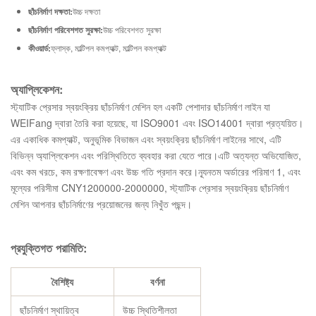
ছাঁচনির্মাণ দক্ষতা:
উচ্চ দক্ষতা
ছাঁচনির্মাণ পরিবেশগত সুরক্ষা:
উচ্চ পরিবেশগত সুরক্ষা
কীওয়ার্ড:
ফ্লাস্ক, মাল্টিপল কমপ্যাক্ট, মাল্টিপল কমপ্যাক্ট
অ্যাপ্লিকেশন:
স্ট্যাটিক প্রেসার স্বয়ংক্রিয় ছাঁচনির্মাণ মেশিন হল একটি পেশাদার ছাঁচনির্মাণ লাইন যা
WEIFang দ্বারা তৈরি করা হয়েছে, যা ISO9001 এবং ISO14001 দ্বারা প্রত্যয়িত।
এর একাধিক কমপ্যাক্ট, অনুভূমিক বিভাজন এবং স্বয়ংক্রিয় ছাঁচনির্মাণ লাইনের সাথে, এটি
বিভিন্ন অ্যাপ্লিকেশন এবং পরিস্থিতিতে ব্যবহার করা যেতে পারে।এটি অত্যন্ত অভিযোজিত,
এবং কম খরচে, কম রক্ষণাবেক্ষণ এবং উচ্চ গতি প্রদান করে।ন্যূনতম অর্ডারের পরিমাণ 1, এবং
মূল্যের পরিসীমা CNY1200000-2000000, স্ট্যাটিক প্রেসার স্বয়ংক্রিয় ছাঁচনির্মাণ
মেশিন আপনার ছাঁচনির্মাণের প্রয়োজনের জন্য নিখুঁত পছন্দ।
প্রযুক্তিগত পরামিতি:
বৈশিষ্ট্য
বর্ণনা
ছাঁচনির্মাণ স্থায়িত্ব
উচ্চ স্থিতিশীলতা