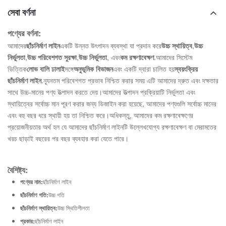
সেবা বর্ণনা
পণ্যের বর্ণনা:
আমাদের
ছাঁচনির্মাণ লাইন
একটি উন্নত উৎপাদন ব্যবস্থা যা প্রদান করে
উচ্চ স্থায়িত্ব
,
উচ্চ
নির্ভুলতা
,
উচ্চ পরিবেশগত সুরক্ষা
,
উচ্চ নির্ভুলতা
, এবং
কম রক্ষণাবেক্ষণ
.আমাদের সিস্টেম
ভিত্তিক
লোভ বালি ঢালাই
সঙ্গে
অনুভূমিক বিভাজন
এবং একটি দ্বারা চালিত হয়
স্বয়ংক্রিয়
ছাঁচনির্মাণ লাইন
.ন্যূনতম পরিবেশগত প্রভাব নিশ্চিত করার সময় এটি আমাদের দ্রুত এবং দক্ষতার
সাথে উচ্চ-মানের পণ্য উত্পাদন করতে দেয়।আমাদের উত্পাদন প্রক্রিয়াটি নির্ভুলতা এবং
স্থায়িত্বের সর্বোচ্চ মান পূরণ করার জন্য ডিজাইন করা হয়েছে, আমাদের পণ্যগুলি সর্বোচ্চ মানের
এবং বহু বছর ধরে স্থায়ী হয় তা নিশ্চিত করে।অধিকন্তু, আমাদের কম রক্ষণাবেক্ষণের
প্রয়োজনীয়তার অর্থ হল যে আমাদের ছাঁচনির্মাণ লাইনটি উল্লেখযোগ্য রক্ষণাবেক্ষণ বা মেরামতের
খরচ ছাড়াই বছরের পর বছর ব্যবহার করা যেতে পারে।
বৈশিষ্ট্য:
পণ্যের নাম:
ছাঁচনির্মাণ লাইন
ছাঁচনির্মাণ গতি:
উচ্চ গতি
ছাঁচনির্মাণ স্থায়িত্ব:
উচ্চ স্থিতিশীলতা
প্রকার:
ছাঁচনির্মাণ লাইন