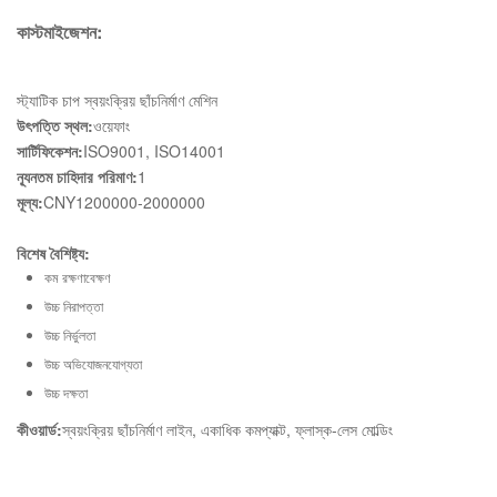
কাস্টমাইজেশন:
স্ট্যাটিক চাপ স্বয়ংক্রিয় ছাঁচনির্মাণ মেশিন
উৎপত্তি স্থল:
ওয়েফাং
সার্টিফিকেশন:
ISO9001, ISO14001
ন্যূনতম চাহিদার পরিমাণ:
1
মূল্য:
CNY1200000-2000000
বিশেষ বৈশিষ্ট্য:
কম রক্ষণাবেক্ষণ
উচ্চ নিরাপত্তা
উচ্চ নির্ভুলতা
উচ্চ অভিযোজনযোগ্যতা
উচ্চ দক্ষতা
কীওয়ার্ড:
স্বয়ংক্রিয় ছাঁচনির্মাণ লাইন, একাধিক কমপ্যাক্ট, ফ্লাস্ক-লেস মোল্ডিং