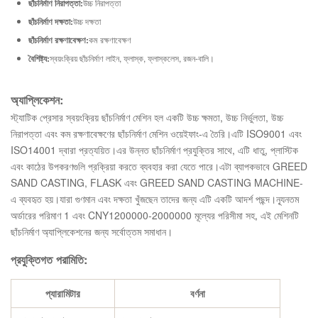
ছাঁচনির্মাণ নিরাপত্তা:
উচ্চ নিরাপত্তা
ছাঁচনির্মাণ দক্ষতা:
উচ্চ দক্ষতা
ছাঁচনির্মাণ রক্ষণাবেক্ষণ:
কম রক্ষণাবেক্ষণ
বৈশিষ্ট্য:
স্বয়ংক্রিয় ছাঁচনির্মাণ লাইন, ফ্লাস্ক, ফ্লাস্কলেস, রজন-বালি।
অ্যাপ্লিকেশন:
স্ট্যাটিক প্রেসার স্বয়ংক্রিয় ছাঁচনির্মাণ মেশিন হল একটি উচ্চ ক্ষমতা, উচ্চ নির্ভুলতা, উচ্চ
নিরাপত্তা এবং কম রক্ষণাবেক্ষণের ছাঁচনির্মাণ মেশিন ওয়েইফাং-এ তৈরি।এটি ISO9001 এবং
ISO14001 দ্বারা প্রত্যয়িত।এর উন্নত ছাঁচনির্মাণ প্রযুক্তির সাথে, এটি ধাতু, প্লাস্টিক
এবং কাঠের উপকরণগুলি প্রক্রিয়া করতে ব্যবহার করা যেতে পারে।এটা ব্যাপকভাবে GREED
SAND CASTING, FLASK এবং GREED SAND CASTING MACHINE-
এ ব্যবহৃত হয়।যারা গুণমান এবং দক্ষতা খুঁজছেন তাদের জন্য এটি একটি আদর্শ পছন্দ।ন্যূনতম
অর্ডারের পরিমাণ 1 এবং CNY1200000-2000000 মূল্যের পরিসীমা সহ, এই মেশিনটি
ছাঁচনির্মাণ অ্যাপ্লিকেশনের জন্য সর্বোত্তম সমাধান।
প্রযুক্তিগত পরামিতি:
প্যারামিটার
বর্ণনা