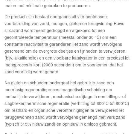
malen met minimale gebreken te produceren.
De productielijn bestaat doorgaans uit vier hoofdfasen:
voorbereiding van zand, mengen, gieten en terugwinning.Ruwe
silicazand wordt eerst gedroogd en afgekoeld tot een
gecontroleerde temperatuur (meestal onder 30 °C) om een
constante reactiviteit te garanderenHet zand wordt vervolgens
gescreend om de overgrote deeltjes en fijnheden te verwijderen.
(bijv. alkalifenolie) en een vloeibare katalysator in een preciezeHet
mengproces is kort (2060 seconden) om te voorkomen dat het
zand voortijdig wordt gehard.
Na gieten en schudden ondergaat het gebruikte zand een
meerfasig regeneratieproces: magnetische scheiding om
metaalfijn te verwijderen, mechanische slijtage in een trillings- of
slagbreker,thermische regeneratie (verhitting tot 600°C tot 800°C)
om resthars en organische verontreinigingen te verwijderenHet
teruggewonnen zand wordt vervolgens gemengd met vers zand
(typisch 5­15% nieuw zand) en opnieuw in omloop gebracht.