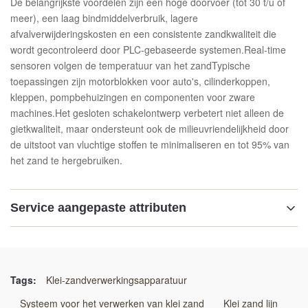
De belangrijkste voordelen zijn een hoge doorvoer (tot 30 t/u of
meer), een laag bindmiddelverbruik, lagere
afvalverwijderingskosten en een consistente zandkwaliteit die
wordt gecontroleerd door PLC-gebaseerde systemen.Real-time
sensoren volgen de temperatuur van het zandTypische
toepassingen zijn motorblokken voor auto's, cilinderkoppen,
kleppen, pompbehuizingen en componenten voor zware
machines.Het gesloten schakelontwerp verbetert niet alleen de
gietkwaliteit, maar ondersteunt ook de milieuvriendelijkheid door
de uitstoot van vluchtige stoffen te minimaliseren en tot 95% van
het zand te hergebruiken.
Service aangepaste attributen
Markeren:
Productielijn voor het herstellen van harszand
,
bedekt zand thermisch regeneratiesysteem
,
Tags:
Klei-zandverwerkingsapparatuur
organische zandvoorbereidingslijn met koeling en
Systeem voor het verwerken van klei zand
Klei zand lijn
screening