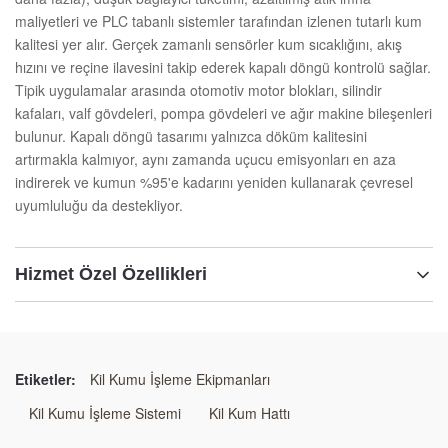
maliyetleri ve PLC tabanlı sistemler tarafından izlenen tutarlı kum
kalitesi yer alır. Gerçek zamanlı sensörler kum sıcaklığını, akış
hızını ve reçine ilavesini takip ederek kapalı döngü kontrolü sağlar.
Tipik uygulamalar arasında otomotiv motor blokları, silindir
kafaları, valf gövdeleri, pompa gövdeleri ve ağır makine bileşenleri
bulunur. Kapalı döngü tasarımı yalnızca döküm kalitesini
artırmakla kalmıyor, aynı zamanda uçucu emisyonları en aza
indirerek ve kumun %95'e kadarını yeniden kullanarak çevresel
uyumluluğu da destekliyor.
Hizmet Özel Özellikleri
Vurgulamak:
reçine kum geri kazanma üretim hattı
,
Kaplı kum termal yenilenme sistemi
,
Etiketler:
Kil Kumu İşleme Ekipmanları
Soğutma ve tarama ile organik kum hazırlama hattı
Kil Kumu İşleme Sistemi
Kil Kum Hattı