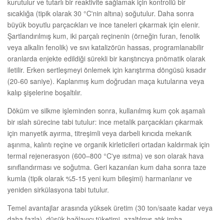
kurutulur ve tutarlı bir reaktivite sağlamak için kontrollü bir
sıcaklığa (tipik olarak 30 °C'nin altına) soğutulur. Daha sonra
büyük boyutlu parçacıkları ve ince taneleri çıkarmak için elenir.
Şartlandırılmış kum, iki parçalı reçinenin (örneğin furan, fenolik
veya alkalin fenolik) ve sıvı katalizörün hassas, programlanabilir
oranlarda enjekte edildiği sürekli bir karıştırıcıya pnömatik olarak
iletilir. Erken sertleşmeyi önlemek için karıştırma döngüsü kısadır
(20-60 saniye). Kaplanmış kum doğrudan maça kutularına veya
kalıp şişelerine boşaltılır.
Döküm ve silkme işleminden sonra, kullanılmış kum çok aşamalı
bir ıslah sürecine tabi tutulur: ince metalik parçacıkları çıkarmak
için manyetik ayırma, titreşimli veya darbeli kırıcıda mekanik
aşınma, kalıntı reçine ve organik kirleticileri ortadan kaldırmak için
termal rejenerasyon (600–800 °C'ye ısıtma) ve son olarak hava
sınıflandırması ve soğutma. Geri kazanılan kum daha sonra taze
kumla (tipik olarak %5-15 yeni kum bileşimi) harmanlanır ve
yeniden sirkülasyona tabi tutulur.
Temel avantajlar arasında yüksek üretim (30 ton/saate kadar veya
daha fazla), düşük bağlayıcı tüketimi, azaltılmış atık imha