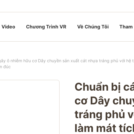
Video
Chương Trình VR
Về Chúng Tôi
Tham 
ây ô nhiễm hữu cơ Dây chuyền sản xuất cát nhựa tráng phủ với hệ th
ôn đúc
Chuẩn bị c
cơ Dây chu
tráng phủ v
làm mát tíc