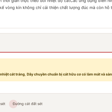
 thời gian thực theo dõi nhiệt độ cátCác ứng dụng điển hì
ế vòng kín không chỉ cải thiện chất lượng đúc mà còn hỗ t
 nhiệt cát tráng
,
Dây chuyền chuẩn bị cát hữu cơ có làm mát và sàn
 sét
Đường cát đất sét