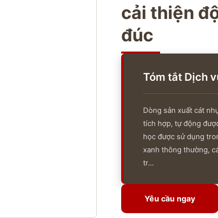
cải thiện đ
đúc
Tóm tắt Dịch v
Dòng sản xuất cát nh
tích hợp, tự động được 
học được sử dụng tron
xanh thông thường, cá
tr...
Yêu cầu ngay
Yêu cầu ngay