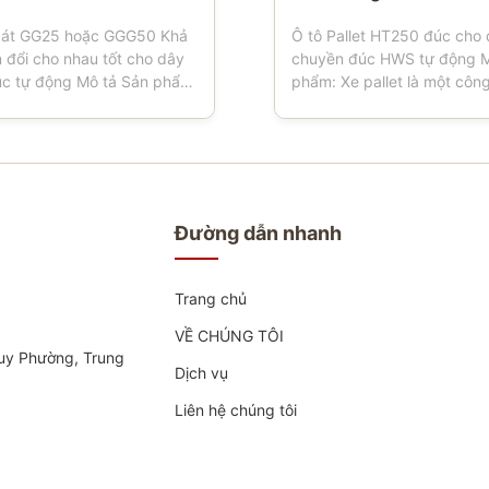
cát GG25 hoặc GGG50 Khả
Ô tô Pallet HT250 đúc cho
 đổi cho nhau tốt cho dây
chuyền đúc HWS tự động M
c tự động Mô tả Sản phẩm:
phẩm: Xe pallet là một côn
òn có tên là hộp đúc, bình
sử dụng trong các xưởng đ
khuôn, bình cát, hộp cát, là
máy đúc hoạt động, xe Pall
uan trọng cho các xưởng
bánh, là hộp khuôn lái vận 
ng dây chuyền đúc tự
Pallet thường được làm từ v
c bán tự động.Để đảm bảo
gang sau đó được gia công
cát không bị rơi ...
ứng các thông số kỹ thuật.Đ
Đường dẫn nhanh
Trang chủ
VỀ CHÚNG TÔI
 Duy Phường, Trung
Dịch vụ
Liên hệ chúng tôi