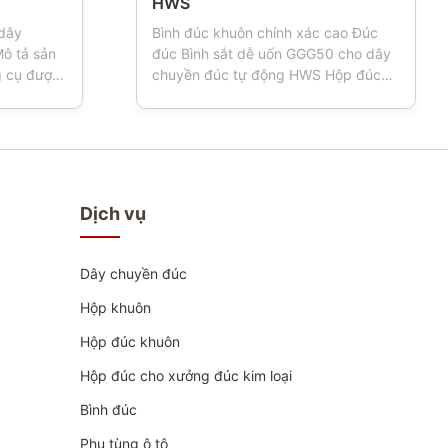
HWS
 dây
Bình đúc khuôn chính xác cao Đúc
ô tả sản
đúc Bình sắt dễ uốn GGG50 cho dây
g cụ được
chuyền đúc tự động HWS Hộp đúc
úc.Khi
còn có tên là bình đúc, bình khuôn,
et có bốn
bình cát, hộp cát, là dụng cụ quan
chuyển, xe
trọng cho các xưởng đúc sử dụng
ật liệu
dây chuyền đúc tự động hoặc bán tự
 để đáp
động.Được gia công bằng máy CNC
...
tiên tiến và kích thước do CMM ...
Dịch vụ
Dây chuyền đúc
Hộp khuôn
Hộp đúc khuôn
Hộp đúc cho xưởng đúc kim loại
Bình đúc
Phụ tùng ô tô