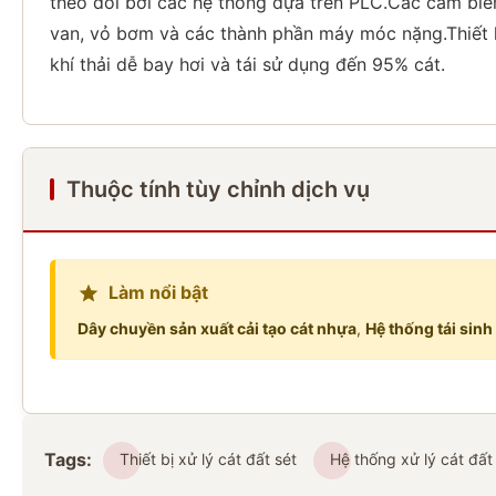
theo dõi bởi các hệ thống dựa trên PLC.Các cảm biến
van, vỏ bơm và các thành phần máy móc nặng.Thiết k
khí thải dễ bay hơi và tái sử dụng đến 95% cát.
Thuộc tính tùy chỉnh dịch vụ
Làm nổi bật
Dây chuyền sản xuất cải tạo cát nhựa
,
Hệ thống tái sinh
Tags:
Thiết bị xử lý cát đất sét
Hệ thống xử lý cát đất