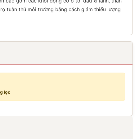
nh bao gồm các khối động cơ ô tô, đầu xi lanh, thân
rợ tuân thủ môi trường bằng cách giảm thiểu lượng
g lọc