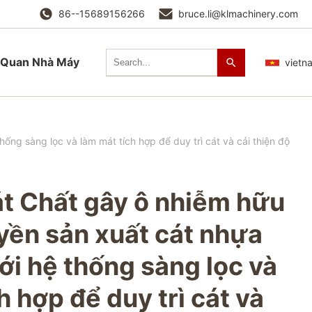
86--15689156266
bruce.li@klmachinery.com
Quan Nhà Máy
vietn
ống sàng lọc và làm mát tích hợp để duy trì cát và cải thiện độ
át Chất gây ô nhiễm hữu
yền sản xuất cát nhựa
ới hệ thống sàng lọc và
h hợp để duy trì cát và