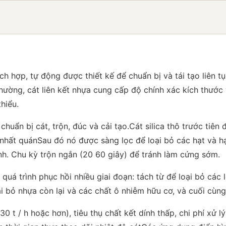
h hợp, tự động được thiết kế để chuẩn bị và tái tạo liên t
ường, cát liên kết nhựa cung cấp độ chính xác kích thước v
hiểu.
huẩn bị cát, trộn, đúc và cải tạo.Cát silica thô trước tiê
nhất quánSau đó nó được sàng lọc để loại bỏ các hạt và hạ
rình. Chu kỳ trộn ngắn (20 60 giây) để tránh làm cứng sớm.
 quá trình phục hồi nhiều giai đoạn: tách từ để loại bỏ các
i bỏ nhựa còn lại và các chất ô nhiễm hữu cơ, và cuối cùng
0 t / h hoặc hơn), tiêu thụ chất kết dính thấp, chi phí xử 