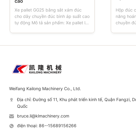
cao
Xe pallet GG25 bằng sắt xám đúc
Hộp đúc 
cho dây chuyền đúc bình áp suất cao
năng hoán
tự động Mô tả sản phẩm: Xe pallet là
chuyền đú
một công cụ được sử dụng trong các
Bình cát c
xưởng đúc.Khi máy đúc hoạt động,
đúc, bình 
xe Pallet có bốn bánh, là hộp khuôn
dụng cụ q
lái vận chuyển, xe Pallet thường được
đúc sử dụ
làm từ vật liệu gang sau đó được gia
động hoặ
công để đáp ứng ...
hình dạng 
Weifang Kailong Machinery Co., Ltd.
Địa chỉ: Đường số 11, Khu phát triển kinh tế, Quận Fangzi,
Quốc
bruce.li@klmachinery.com
điện thoại: 86--15689156266