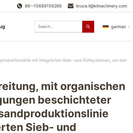
86--15689156266
bruce.li@klmachinery.com
lug
german
roduktionslinie mit integrierten Sieb- und Kühlsystemen, um den
eitung, mit organischen
gungen beschichteter
sandproduktionslinie
erten Sieb- und