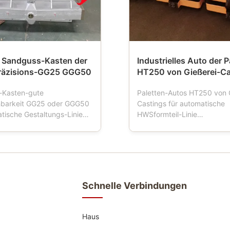
 Sandguss-Kasten der
Industrielles Auto der P
räzisions-GG25 GGG50
HT250 von Gießerei-Ca
-Kasten-gute
Paletten-Autos HT250 von 
hbarkeit GG25 oder GGG50
Castings für automatische
atische Gestaltungs-Linie
HWSformteil-Linie
eschreibung: Sandflaschen
Produktbeschreibung: Pale
uch Formteilkasten,
ist ein Werkzeug, das in de
asche, Formflasche,
Gießereien benutzt wird. W
he, Sandkasten, der
Gestaltungsmaschinenarbei
Werkzeuge für Gießereien
Palettenauto vier Räder hat
wendung der automatischen
Formkastentransport fährt, 
Schnelle Verbindungen
..
Palettenauto normalerweise
Haus