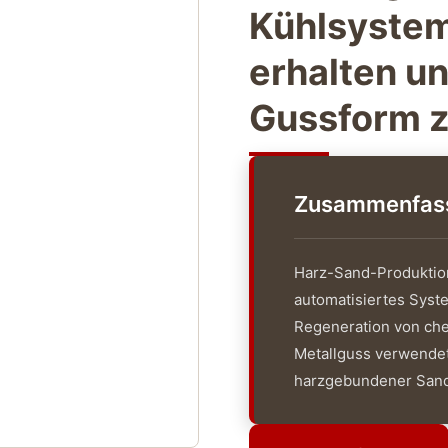
Kühlsystem
erhalten un
Gussform z
Zusammenfassu
Harz-Sand-Produktion 
automatisiertes Syste
Regeneration von ch
Metallguss verwende
harzgebundener Sand b