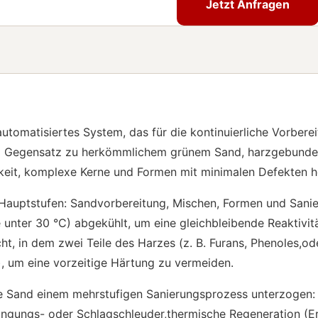
Jetzt Anfragen
Jetzt Anfragen
s, automatisiertes System, das für die kontinuierliche Vor
m Gegensatz zu herkömmlichem grünem Sand, harzgebundene
eit, komplexe Kerne und Formen mit minimalen Defekten he
r Hauptstufen: Sandvorbereitung, Mischen, Formen und Sani
 unter 30 °C) abgekühlt, um eine gleichbleibende Reaktivit
t, in dem zwei Teile des Harzes (z. B. Furans, Phenoles,od
, um eine vorzeitige Härtung zu vermeiden.
 Sand einem mehrstufigen Sanierungsprozess unterzogen:
ingungs- oder Schlagschleuder,thermische Regeneration (E