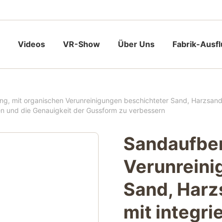
Videos
VR-Show
Über Uns
Fabrik-Ausf
ng, mit organischen Verunreinigungen beschichteter Sand, Harzsandp
en und die Genauigkeit der Gussform zu verbessern
Sandaufber
Verunreini
Sand, Harz
mit integri