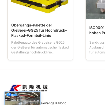
Übergangs-Palette der
ISO9001
Gießerei-GG25 für Hochdruck-
hohen P
Flasked-Formteil-Linie
Palettenauto des Graueisens GG25
Sandguss
der Gießerei für automatische flasked
Austausc
Gestaltungshochdrucklinie
für autom
Produktbeschreibung: Palettenauto
Produkt-B
ist ein Werkzeug, das in den
nannten a
Gießereien benutzt wird. Wenn die
Formteilfl
Gestaltungsmaschinenarbeiten,
Sandflasc
Palettenauto vier Räder hat, das
wichtige 
Formkastentransport fährt, wird
unter Ver
Palettenaut...
oder demi.
Maschinerie Co., Ltd. Weifangs Kailong.