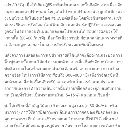
กว่า 30 °C) เพื่อให้เกิดปฏิกิริยาที่สม่ำเสมอ จากนั้นจึงคัดกรองเพื่อขจัด
อนุภาคและค่าปรับขนาดใหญ่เกินไป ทรายปรับสภาพจะถูกลำเลียงด้วย
ระบบนิวแมติกไปยังเครื่องผสมแบบต่อเนื่อง โดยที่เรซินสองส่วน (เช่น
ฟูแรน ฟีนอล หรืออัลคาไลน์ฟีนอลิก) และตัวเร่งปฏิกิริยาของเหลวจะ
ถูกฉีดในอัตราส่วนที่แม่นยำและตั้งโปรแกรมได้ รอบการผสมจะใช้
เวลาสั้น (20–60 วินาที) เพื่อหลีกเลี่ยงการบ่มก่อนเวลาอันควร ทรายที่
เคลือบจะถูกปล่อยลงในกล่องหลักหรือขวดแม่พิมพ์โดยตรง
หลังจากการหล่อและการเขย่า ทรายที่ใช้แล้วจะต้องผ่านกระบวนการ
ฟื้นฟูหลายขั้นตอน ได้แก่ การแยกด้วยแม่เหล็กเพื่อกำจัดเศษโลหะ การ
ขัดสีทางกลในเครื่องบดแบบสั่นสะเทือนหรือแบบกระแทก การสร้าง
ความร้อนใหม่ (การให้ความร้อนถึง 600–800 °C) เพื่อกำจัดเรซินที่
ตกค้างและสิ่งปนเปื้อนอินทรีย์ และสุดท้ายในการจำแนกประเภท
อากาศและการทำความเย็น จากนั้นทรายที่ยึดกลับจะถูกผสมกับทราย
สด (โดยทั่วไปจะเป็นทรายผสมใหม่ 5–15%) และหมุนเวียนซ้ำ
ข้อได้เปรียบที่สำคัญ ได้แก่ ปริมาณงานสูง (สูงสุด 30 ตัน/ชม. หรือ
มากกว่า) การใช้สารยึดเกาะต่ำ ต้นทุนการกำจัดของเสียลดลง และ
คุณภาพทรายที่สม่ำเสมอซึ่งตรวจสอบโดยระบบที่ใช้ PLC เซ็นเซอร์
แบบเรียลไทม์ติดตามอุณหภูมิทราย อัตราการไหล และการเติมเรซิน