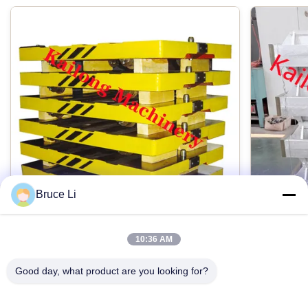
Bruce Li
10:36 AM
GG25 Foundry Transfer Pallet สำหรับ
กล่องหล
สายการขึ้นรูปแบบขวดแรงดันสูง
แม่นยำสู
Good day, what product are you looking for?
Foundry เหล็กสีเทา GG25 รถพาเลทสำหรับสาย
กล่องหล่อ
การขึ้นรูปแบบขวดแรงดันสูงอัตโนมัติ คำอธิบาย
สามารถในกา