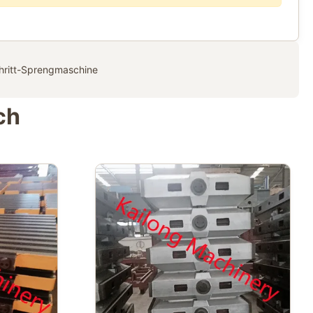
hritt-Sprengmaschine
ch