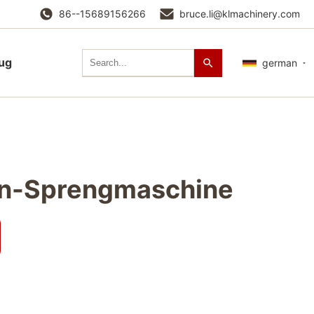
86--15689156266
bruce.li@klmachinery.com
lug
german
n-Sprengmaschine