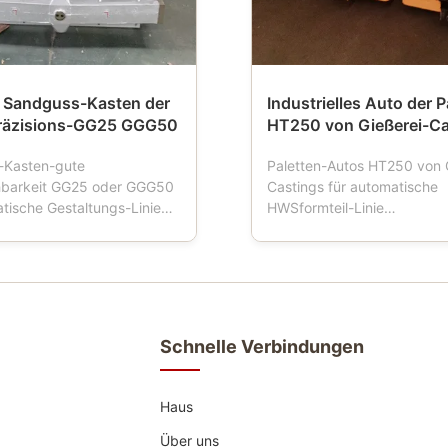
 Sandguss-Kasten der
Industrielles Auto der P
räzisions-GG25 GGG50
HT250 von Gießerei-Ca
-Kasten-gute
Paletten-Autos HT250 von 
hbarkeit GG25 oder GGG50
Castings für automatische
atische Gestaltungs-Linie
HWSformteil-Linie
eschreibung: Sandflaschen
Produktbeschreibung: Pale
uch Formteilkasten,
ist ein Werkzeug, das in de
asche, Formflasche,
Gießereien benutzt wird. W
he, Sandkasten, der
Gestaltungsmaschinenarbei
Werkzeuge für Gießereien
Palettenauto vier Räder hat
wendung der automatischen
Formkastentransport fährt, 
Schnelle Verbindungen
..
Palettenauto normalerweise
Haus
Über uns