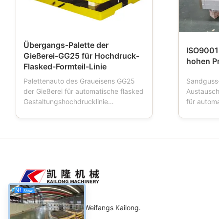
Übergangs-Palette der
ISO9001
Gießerei-GG25 für Hochdruck-
hohen P
Flasked-Formteil-Linie
Palettenauto des Graueisens GG25
Sandguss
der Gießerei für automatische flasked
Austausc
Gestaltungshochdrucklinie
für autom
Produktbeschreibung: Palettenauto
Produkt-B
ist ein Werkzeug, das in den
nannten a
Gießereien benutzt wird. Wenn die
Formteilfl
Gestaltungsmaschinenarbeiten,
Sandflasc
Palettenauto vier Räder hat, das
wichtige 
Formkastentransport fährt, wird
unter Ver
Palettenaut...
oder demi.
Maschinerie Co., Ltd. Weifangs Kailong.