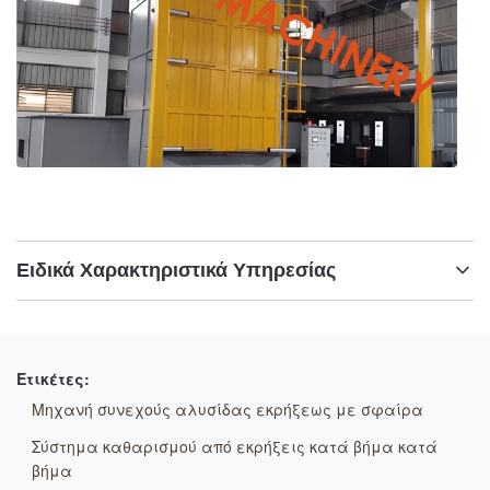
Ειδικά Χαρακτηριστικά Υπηρεσίας
Επισημαίνω:
Μηχανή αμμοβολής με διπλό άγκιστρο
,
Ετικέτες:
Κρεμάστρα με διπλό άγκιστρο
,
Σύστημα λειαντικής αμμοβολής κρεμάστρα διπλού
Μηχανή συνεχούς αλυσίδας εκρήξεως με σφαίρα
γάντζου
Σύστημα καθαρισμού από εκρήξεις κατά βήμα κατά
βήμα