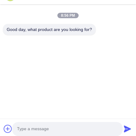
8:56 PM
高圧Flaskedのモールド・ラインのための
ISO90
GG25鋳物場の移動パレット
箱
Good day, what product are you looking for?
自動高圧flaskedモールド・ラインのための鋳物
自動モー
場のねずみ鋳鉄GG25パレット車 製品の説明: パ
GG25か
レット車は鋳物場で使用される用具である。成
ラスコは
形機の仕事、型箱の交通機関を運転しているパ
フラスコ、
レット車に4つの車輪があるとき、パレット車は
今接触
ルド・ラ
鋳鉄の材料から普通なされ、次に指定に合うた
用具であ
めに機械で造った。 CMMsによって制御される
し、等弾
高度CNC機械および次元によって機械で造られ
とを確認
て私達のプロダクトは高精度で、よりよい
サンおよ
interchangeability.weの設計をおよび顧客のデッ
し、製造
サンおよび技術仕様の別のサイズを製造するた
高い等級
家
プロダクト
ビデオ
VRショー
私達について
工場旅行
品質管理
めに達成する。 パレット車は高い等級のねずみ
され、よ
私達に連絡しなさい
引用を要求しなさい
鋳鉄、か鋼鉄溶接と製造され、より高い剛性率
てもいい。
があり、...
機械および
© 2026 Weifang Kailong Machinery Co., Ltd.. All Rights Reserved.