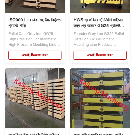
ISO9001 চার চাকা সহ উচ্চ নির্ভুলতা
HWS স্বয়ংক্রিয় ছাঁচনির্মাণ লাইনের
প্যালেট গাড়ি
জন্য গ্রে আয়রন GG25 প্যালেট
গাড়ি
Pallet Cars Grey Iron GG25
Foundry Grey Iron GG25 Pallet
High Precision For Automatic
Cars For HWS Automatic
High Pressure Moulding Line
Moulding Line Products
Products...
description: Pallet...
এখনই জিজ্ঞাসা করুন
এখনই জিজ্ঞাসা করুন
স্বয়ংক্রিয় উচ্চ চাপ ছাঁচনির্মাণ লাইনের
সবুজ বালি স্বয়ংক্রিয় ফ্লাস্ক্ড মোল্ডিং