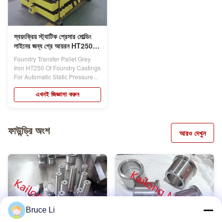
স্বয়ংক্রিয় স্ট্যাটিক প্রেসার মোল্ডিং
লাইনের জন্য গ্রে আয়রন HT250
ফাউন্ড্রি ট্রান্সফার প্যালেট
Foundry Transfer Pallet Grey
Iron HT250 Of Foundry Castings
For Automatic Static Pressure...
এখনই জিজ্ঞাসা করুন
ফাউন্ড্রি অংশ
আরও দেখুন
Bruce Li