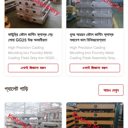
ফাউন্ড্রি মেটাল কাস্টিং ফ্লাস্ক গ্রে
ধূসর আয়রন মেটাল কাস্টিং ফ্লাস্ক
লোহা GG25 উচ্চ অনমনীয়তা
সমাবেশ ভাল বিনিময়যোগ্যতা
High Precision Casting
High Precision Casting
Moulding box Foundry Metal
Moulding box Foundry Metal
Casting Flask Grey Iron GG25
Casting Flask Assembly Grey
Good...
Iron Good...
এখনই জিজ্ঞাসা করুন
এখনই জিজ্ঞাসা করুন
প্যালেট গাড়ি
আরও দেখুন