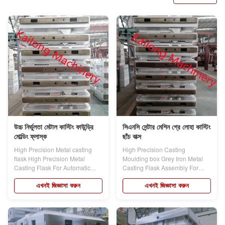
উচ্চ নির্ভুলতা মেটাল কাস্টিং ফাউন্ড্রি
সিএনসি সেন্টার মেশিন গ্রে লোহা কাস্টিং
মোল্ডিং ফ্লাস্ক
ছাঁচ বাক্স
High Precision Metal casting
High Precision Casting
flask High Precision Metal
Moulding box Grey Iron Metal
Casting Flask For Automatic
Casting Flask Assembly For
Molding Line...
Automatic Molding...
এখনই জিজ্ঞাসা করুন
এখনই জিজ্ঞাসা করুন