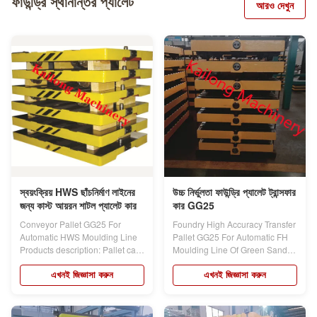
ফাউন্ড্রি স্থানান্তর প্যালেট
আরও দেখুন
স্বয়ংক্রিয় HWS ছাঁচনির্মাণ লাইনের
উচ্চ নির্ভুলতা ফাউন্ড্রি প্যালেট ট্রান্সফার
জন্য কাস্ট আয়রন শাটল প্যালেট কার
কার GG25
Conveyor Pallet GG25 For
Foundry High Accuracy Transfer
Automatic HWS Moulding Line
Pallet GG25 For Automatic FH
Products description: Pallet car
Moulding Line Of Green Sand
is a tool...
Products...
এখনই জিজ্ঞাসা করুন
এখনই জিজ্ঞাসা করুন