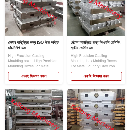
মেটাল ফাউন্ড্রির জন্য ISO উচ্চ শক্তি
মেটাল ফাউন্ড্রির জন্য সিএনসি মেশিনিং
ছাঁচনির্মাণ বাক্স
সেন্টার মোল্ডিং বক্স
High Precision Casting
High Precision Casting
Moulding boxes High Precision
Moulding box Molding Boxes
Moulding Boxes For Metal
For Metal Foundry Grey Iron
Foundry For High...
GG25 For Automatic...
এখনই জিজ্ঞাসা করুন
এখনই জিজ্ঞাসা করুন