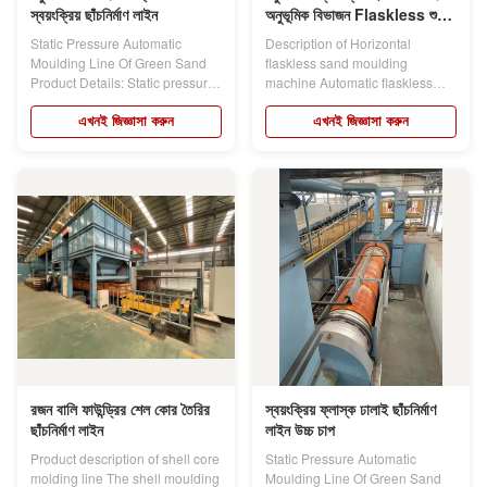
স্বয়ংক্রিয় ছাঁচনির্মাণ লাইন
অনুভূমিক বিভাজন Flaskless শুটিং
স্কুইজিং
Static Pressure Automatic
Description of Horizontal
Moulding Line Of Green Sand
flaskless sand moulding
Product Details: Static pressure
machine Automatic flaskless
moulding...
sand moulding...
এখনই জিজ্ঞাসা করুন
এখনই জিজ্ঞাসা করুন
রজন বালি ফাউন্ড্রির শেল কোর তৈরির
স্বয়ংক্রিয় ফ্লাস্ক ঢালাই ছাঁচনির্মাণ
ছাঁচনির্মাণ লাইন
লাইন উচ্চ চাপ
Product description of shell core
Static Pressure Automatic
molding line The shell moulding
Moulding Line Of Green Sand