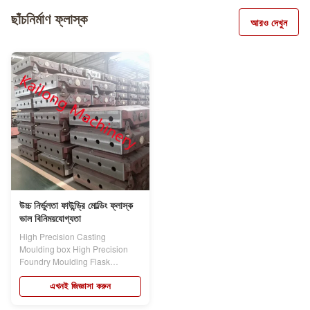
ছাঁচনির্মাণ ফ্লাস্ক
আরও দেখুন
উচ্চ নির্ভুলতা ফাউন্ড্রি মোল্ডিং ফ্লাস্ক
ভাল বিনিময়যোগ্যতা
High Precision Casting
Moulding box High Precision
Foundry Moulding Flask
Assembly Good...
এখনই জিজ্ঞাসা করুন