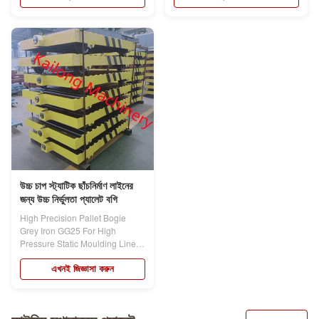
উচ্চ চাপ স্ট্যাটিক ছাঁচনির্মাণ লাইনের
জন্য উচ্চ নির্ভুলতা প্যালেট বগি
High Precision Pallet Bogie
Grey Iron GG25 For High
Pressure Static Moulding Line
Products...
এখনই জিজ্ঞাসা করুন