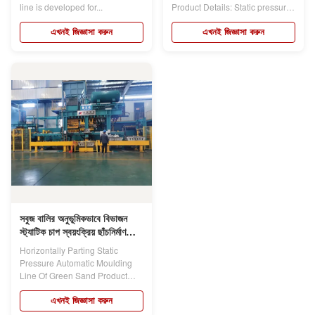
line is developed for...
Product Details: Static pressure
moulding...
এখনই জিজ্ঞাসা করুন
এখনই জিজ্ঞাসা করুন
সবুজ বালির অনুভূমিকভাবে বিভাজন
স্ট্যাটিক চাপ স্বয়ংক্রিয় ছাঁচনির্মাণ
লাইন
Horizontally Parting Static
Pressure Automatic Moulding
Line Of Green Sand Product
Details:...
এখনই জিজ্ঞাসা করুন