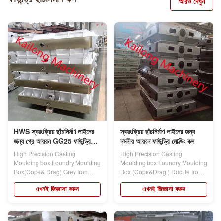
আরও দেখুন
HWS স্বয়ংক্রিয় ছাঁচনির্মাণ লাইনের
স্বয়ংক্রিয় ছাঁচনির্মাণ লাইনের জন্য
জন্য গ্রে আয়রন GG25 ফাউন্ড্রি
নমনীয় আয়রন ফাউন্ড্রি মোল্ডিং বক্স
মোল্ডিং বক্স
High Precision Casting
High Precision Casting
Moulding box Foundry Moulding
Moulding box Foundry Moulding
Box(Cope& Drag) Grey Iron
Box (Cope&Drag ) Ductile Iron
GG25 For HWS...
GGG50 For...
এখনই জিজ্ঞাসা করুন
এখনই জিজ্ঞাসা করুন