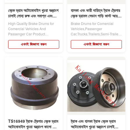
ব্রেক ড্রাম অটোমোবাইল খুচরা যন্ত্রাংশ
হালকা এবং ভারী দায়িত্ব ট্রাক ট্রেলার
ঢালাই লোহা রুক্ষ এবং সমাপ্ত এবং
ব্রেক ড্রামস সেডান গাড়ি কাস্ট আয়রন
সমাবেশ
TS16949
High Quailty Brake Drums for
Brake Drums for Comercial
Comercial Vehicles And
Vehicles,Passenger
Passenger Car Product
Car,Trucks,Trailers,Semi-Trailers
Parameter Product Name:...
and Sedan Cars....
এখনই জিজ্ঞাসা করুন
এখনই জিজ্ঞাসা করুন
TS16949 ট্রাক ট্রেলার ব্রেক ড্রাম
ট্রাক এবং হালকা ট্রাক ব্রেক ড্রাম
অটোমোবাইল খুচরা যন্ত্রাংশ কালো কাস্ট
অটোমোবাইল খুচরা যন্ত্রাংশ ঢালাই