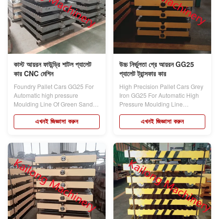
কাস্ট আয়রন ফাউন্ড্রি শাটল প্যালেট
উচ্চ নির্ভুলতা গ্রে আয়রন GG25
কার CNC মেশিন
প্যালেট ট্রান্সফার কার
Foundry Pallet Cars GG25 For
High Precision Pallet Cars Grey
Automatic high pressure
Iron GG25 For Automatic High
Moulding Line Of Green Sand
Pressure Moulding Line
Products...
Products...
এখনই জিজ্ঞাসা করুন
এখনই জিজ্ঞাসা করুন