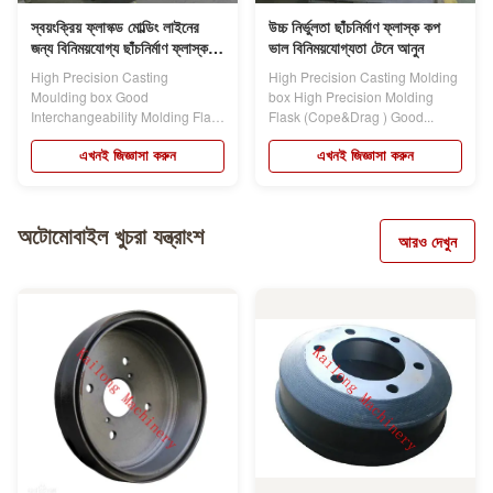
স্বয়ংক্রিয় ফ্লাস্ক্ড মোল্ডিং লাইনের
উচ্চ নির্ভুলতা ছাঁচনির্মাণ ফ্লাস্ক কপ
জন্য বিনিময়যোগ্য ছাঁচনির্মাণ ফ্লাস্ক
ভাল বিনিময়যোগ্যতা টেনে আনুন
সমাবেশ
High Precision Casting
High Precision Casting Molding
Moulding box Good
box High Precision Molding
Interchangeability Molding Flask
Flask (Cope&Drag ) Good...
assembly For Automatic...
এখনই জিজ্ঞাসা করুন
এখনই জিজ্ঞাসা করুন
অটোমোবাইল খুচরা যন্ত্রাংশ
আরও দেখুন