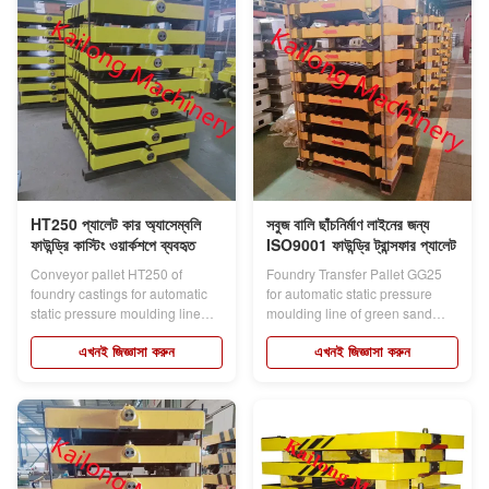
HT250 প্যালেট কার অ্যাসেম্বলি
সবুজ বালি ছাঁচনির্মাণ লাইনের জন্য
ফাউন্ড্রি কাস্টিং ওয়ার্কশপে ব্যবহৃত
ISO9001 ফাউন্ড্রি ট্রান্সফার প্যালেট
Conveyor pallet HT250 of
Foundry Transfer Pallet GG25
foundry castings for automatic
for automatic static pressure
static pressure moulding line
moulding line of green sand
Products...
Products...
এখনই জিজ্ঞাসা করুন
এখনই জিজ্ঞাসা করুন