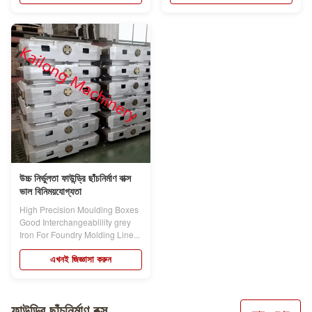
উচ্চ নির্ভুলতা ফাউন্ড্রি ছাঁচনির্মাণ বাক্স
ভাল বিনিময়যোগ্যতা
High Precision Moulding Boxes
Good Interchangeablility grey
Iron For Foundry Molding Line...
এখনই জিজ্ঞাসা করুন
ফাউন্ড্রি ছাঁচনির্মাণ বক্স