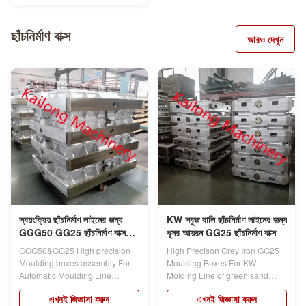
ছাঁচনির্মাণ বাক্স
আরও দেখুন
স্বয়ংক্রিয় ছাঁচনির্মাণ লাইনের জন্য
KW সবুজ বালি ছাঁচনির্মাণ লাইনের জন্য
GGG50 GG25 ছাঁচনির্মাণ বাক্স
ধূসর আয়রন GG25 ছাঁচনির্মাণ বাক্স
সমাবেশ
GGG50&GG25 High precision
High Precison Grey Iron GG25
Moulding boxes assembly For
Moulding Boxes For KW
Automatic Moulding Line
Molding Line of green sand
Product...
Product...
এখনই জিজ্ঞাসা করুন
এখনই জিজ্ঞাসা করুন