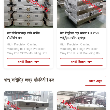
ভাল বিনিময়যোগ্য বালি কাস্টিং
উচ্চ নির্ভুলতা গ্রে আয়রন HT250
ছাঁচনির্মাণ বাক্স
ফাউন্ড্রি মোল্ডিং ফ্লাস্ক
High Precision Casting
High Precision Casting
Moulding box High Precision
Moulding box High Precision
Grey Iron GG25 Moulding Box
Grey Iron HT250 Moulding Box
Good...
For Automatic...
এখনই জিজ্ঞাসা করুন
এখনই জিজ্ঞাসা করুন
ধাতু ফাউন্ড্রি জন্য ছাঁচনির্মাণ বক্স
আরও দেখুন