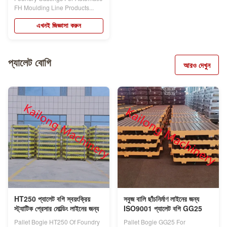
FH Moulding Line Products...
এখনই জিজ্ঞাসা করুন
প্যালেট বোগি
আরও দেখুন
HT250 প্যালেট বগি স্বয়ংক্রিয়
সবুজ বালি ছাঁচনির্মাণ লাইনের জন্য
স্ট্যাটিক প্রেসার মোল্ডিং লাইনের জন্য
ISO9001 প্যালেট বগি GG25
Pallet Bogie HT250 Of Foundry
Pallet Bogie GG25 For