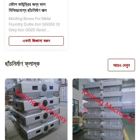
মেটাল ফাউন্ড্রির জন্য ভাল
বিনিময়যোগ্য ছাঁচনির্মাণ বাক্স
Molding Boxes For Metal
Foundry Dutile Iron GGG50 Or
Grey Iron GG25 Good
Interchangeability...
এখনই জিজ্ঞাসা করুন
ছাঁচনির্মাণ ফ্লাস্ক
আরও দেখুন