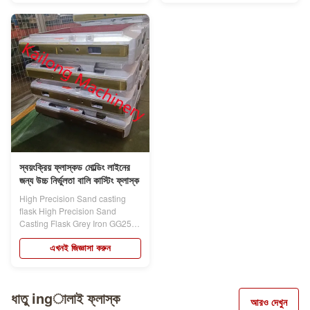
স্বয়ংক্রিয় ফ্লাস্কড মোল্ডিং লাইনের
জন্য উচ্চ নির্ভুলতা বালি কাস্টিং ফ্লাস্ক
High Precision Sand casting
flask High Precision Sand
Casting Flask Grey Iron GG25
For Automatic...
এখনই জিজ্ঞাসা করুন
ধাতু ingালাই ফ্লাস্ক
আরও দেখুন