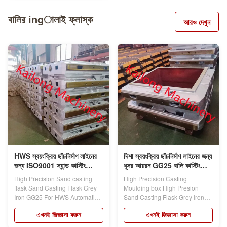
বালির ingালাই ফ্লাস্ক
আরও দেখুন
HWS স্বয়ংক্রিয় ছাঁচনির্মাণ লাইনের
দিশা স্বয়ংক্রিয় ছাঁচনির্মাণ লাইনের জন্য
জন্য ISO9001 স্যান্ড কাস্টিং
ধূসর আয়রন GG25 বালি কাস্টিং
ফ্লাস্ক
ফ্লাস্ক
High Precision Sand casting
High Precision Casting
flask Sand Casting Flask Grey
Moulding box High Presion
Iron GG25 For HWS Automatic
Sand Casting Flask Grey Iron
Molding...
GG25 For Disa...
এখনই জিজ্ঞাসা করুন
এখনই জিজ্ঞাসা করুন