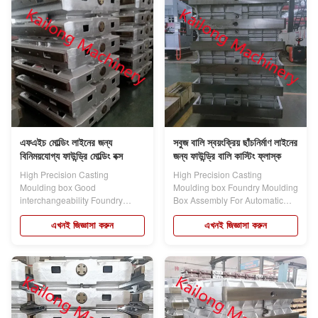
এফএইচ মোল্ডিং লাইনের জন্য
সবুজ বালি স্বয়ংক্রিয় ছাঁচনির্মাণ লাইনের
বিনিময়যোগ্য ফাউন্ড্রি মোল্ডিং বক্স
জন্য ফাউন্ড্রি বালি কাস্টিং ফ্লাস্ক
High Precision Casting
High Precision Casting
Moulding box Good
Moulding box Foundry Moulding
interchangeability Foundry
Box Assembly For Automatic
Moulding Box (Cope&Drag )...
Molding Line Of...
এখনই জিজ্ঞাসা করুন
এখনই জিজ্ঞাসা করুন