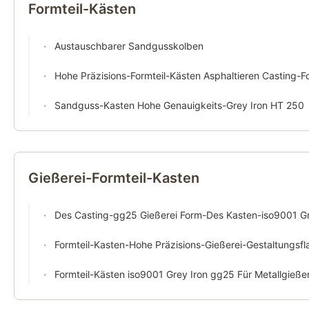
Formteil-Kästen
Austauschbarer Sandgusskolben
Hohe Präzisions-Formteil-Kästen Asphaltieren Casting-Formteil-Flasch
Sandguss-Kasten Hohe Genauigkeits-Grey Iron HT 250
Gießerei-Formteil-Kasten
Des Casting-gg25 Gießerei Form-Des Kasten-iso9001 Grey Iron Moulding Box I
Formteil-Kasten-Hohe Präzisions-Gießerei-Gestaltungsflaschen Der Gießerei-ggg5
Formteil-Kästen iso9001 Grey Iron gg25 Für Metallgießer