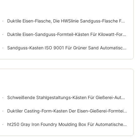
Duktile Eisen-Flasche, Die HWSlinie Sandguss-Flasche Formt
Duktile Eisen-Sandguss-Formteil-Kästen Für Kilowatt-Formteil-Linie
Sandguss-Kasten ISO 9001 Für Grüner Sand Automatische Flasked-Formteil-Linie
Schweißende Stahlgestaltungs-Kästen Für Gießerei-Automatische Formteil-Linie Des metallht250
Duktiler Casting-Form-Kasten Der Eisen-Gießerei-Formteil-Kasten-gg25
ht250 Gray Iron Foundry Moulding Box Für Automatische Formteil-Linie Kilowatts