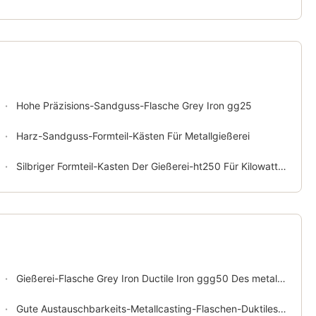
Hohe Präzisions-Sandguss-Flasche Grey Iron gg25
Harz-Sandguss-Formteil-Kästen Für Metallgießerei
Silbriger Formteil-Kasten Der Gießerei-ht250 Für Kilowatt-Grün-Sand-Formteil-Linie
Gießerei-Flasche Grey Iron Ductile Iron ggg50 Des metalliso9001
Gute Austauschbarkeits-Metallcasting-Flaschen-Duktiles Eisen ggg50