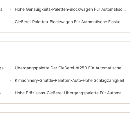
gs
Hohe Genauigkeits-Paletten-Blockwagen Für Automatische Grüne Sand-Formteil-Linie
Gießerei-Paletten-Blockwagen Für Automatische Flasked-Formteil-Linie
gs
Übergangspalette Der Gießerei-ht250 Für Automatische Statischer Druck-Formteil-Linie
Klmachinery-Shuttle-Paletten-Auto-Hohe Schlagzähigkeit
l
Hohe Präzisions-Gießerei-Übergangspalette Für Automatische Kilowatt-Formteil-Linie