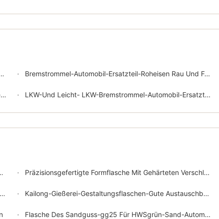
Bremstrommel-Automobil-Ersatzteil-Roheisen Rau Und Fertig Und Versammlung
9
LKW-Und Leicht- LKW-Bremstrommel-Automobil-Ersatzteil-Roheisen
Präzisionsgefertigte Formflasche Mit Gehärteten Verschleißstreifen Aus Stahl Und Lüftungsöffnungen Zur Verbesserung Des Gießens Und Der Lebensdauer Der Flasche
Kailong-Gießerei-Gestaltungsflaschen-Gute Austauschbarkeit
n
Flasche Des Sandguss-gg25 Für HWSgrün-Sand-Automatische Formteil-Linie