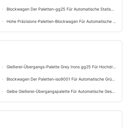
Blockwagen Der Paletten-gg25 Für Automatische Statischer Druck-Formteil-Linie
Hohe Präzisions-Paletten-Blockwagen Für Automatische Hochdruckgestaltungs-Linie
Gießerei-Übergangs-Palette Grey Irons gg25 Für Hochdruck-Flasked-Formteil-Linie
Blockwagen Der Paletten-iso9001 Für Automatische Grüne Sand-Formteil-Linie
Gelbe Gießerei-Übergangspalette Für Automatische Gestaltungs-Hochdrucklinie