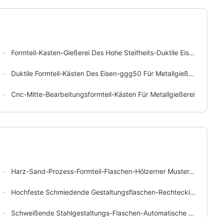
Formteil-Kasten-Gießerei Des Hohe Steifheits-Duktile Eisen-ggg50
Duktile Formteil-Kästen Des Eisen-ggg50 Für Metallgießerei
Cnc-Mitte-Bearbeitungsformteil-Kästen Für Metallgießerei
Harz-Sand-Prozess-Formteil-Flaschen-Hölzerner Muster-Schweißens-Stahl gg25 ggg50
Hochfeste Schmiedende Gestaltungsflaschen-Rechteckige Sandguss-Flaschen
Schweißende Stahlgestaltungs-Flaschen-Automatische Flaschen-Formteil CNC Maschinelle Bearbeitung