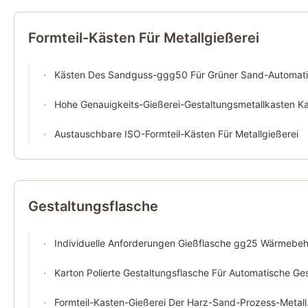
Formteil-Kästen Für Metallgießerei
Kästen Des Sandguss-ggg50 Für Grüner Sand-Automatische Formteil-Linie
Hohe Genauigkeits-Gießerei-Gestaltungsmetallkasten Kailon
Austauschbare ISO-Formteil-Kästen Für Metallgießerei
Gestaltungsflasche
Individuelle Anforderungen Gießflasche gg25 Wärmebehandlung Zertifikat Und Schweißen Stahlgus
Karton Polierte Gestaltungsflasche Für Automatische Gestaltungs-Lini
Formteil-Kasten-Gießerei Der Harz-Sand-Prozess-Metallcasting-Formteil-Flaschen-gg25