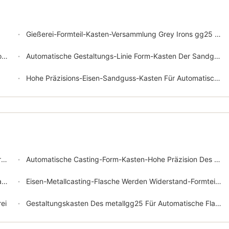
Gießerei-Formteil-Kasten-Versammlung Grey Irons gg25 Für HWSautomatische Formteil-Linie
e
Automatische Gestaltungs-Linie Form-Kasten Der Sandguss-Flaschen-gg25 ggg50
Hohe Präzisions-Eisen-Sandguss-Kasten Für Automatische Hochdruck-Flasked-Formteil-Linie
n
Automatische Casting-Form-Kasten-Hohe Präzision Des Gießerei-Formteil-Kasten-gg25
0
Eisen-Metallcasting-Flasche Werden Widerstand-Formteil-Kasten In Der Gießerei Fertig
ei
Gestaltungskasten Des metallgg25 Für Automatische Flasked-Formteil-Linie