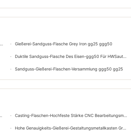
Gießerei-Sandguss-Flasche Grey Iron gg25 ggg50
Duktile Sandguss-Flasche Des Eisen-ggg50 Für HWSautomatische Formteil-Linie
Sandguss-Gießerei-Flaschen-Versammlung ggg50 gg25
Casting-Flaschen-Hochfeste Stärke CNC Bearbeitungsmetall
Hohe Genauigkeits-Gießerei-Gestaltungsmetallkasten Grey Iron gg25