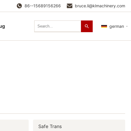
86--15689156266
bruce.li@klmachinery.com
lug
german
Safe Trans