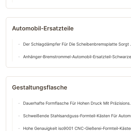
Automobil-Ersatzteile
Der Schlagdämpfer Für Die Scheibenbremsplatte Sorgt Für Die Sauberkeit Des Motors.
Anhänger-Bremstrommel-Automobil-Ersatzteil-Schwarzes Roheisen Des LKW-ts1694
Gestaltungsflasche
Dauerhafte Formflasche Für Hohen Druck Mit Präzisionsbearbeitung Und Lüftungsschlitze Für Die Gasfreisetzung
Schweißende Stahlsandguss-Formteil-Kästen Für Automatische Hochdruckgestaltungs-Linie
Hohe Genauigkeit iso9001 CNC-Gießerei-Formteil-Käste