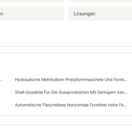
en
Lösungen
Hydraulische Mehrkolben-Pressformmaschine Und Formlinie
Shell-Gusslinie Für Die Gussproduktion Mit Geringem Sandverbrauch, Weniger Staubverschmutzung Und Besserer Oberflächenveredelung
Automatische Flaschellose Horizontale Formlinie Hohe Formwirksamkeit Zykluszeit So Kurz Wie 18-25 Sekunden Pro Form