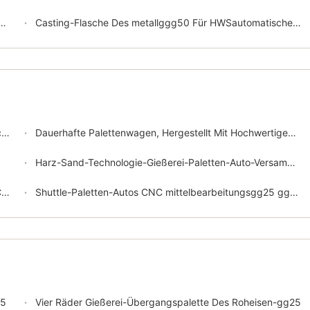
Casting-Flasche Des metallggg50 Für HWSautomatische Formteil-Linie
n
Dauerhafte Palettenwagen, Hergestellt Mit Hochwertigem Grau-Eisen- Und Stahlschweißen, Das In Gießereien Mit Hohem Druck Belastet Wird
Harz-Sand-Technologie-Gießerei-Paletten-Auto-Versammlung gg25
s
Shuttle-Paletten-Autos CNC mittelbearbeitungsgg25 ggg50
25
Vier Räder Gießerei-Übergangspalette Des Roheisen-gg25