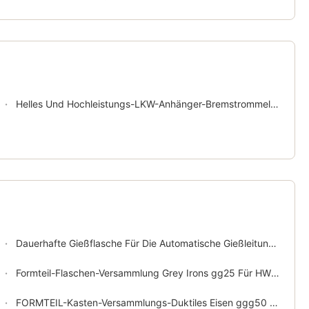
Helles Und Hochleistungs-LKW-Anhänger-Bremstrommel-Limousine-Auto-Roheisen ts16949
Dauerhafte Gießflasche Für Die Automatische Gießleitung Gießerei Gießzeug Aus Zartem Eisen gg25oder ggg50 Material
Formteil-Flaschen-Versammlung Grey Irons gg25 Für HWSautomatische Formteil-Linie
FORMTEIL-Kasten-Versammlungs-Duktiles Eisen ggg50 CNC Bearbeitungs