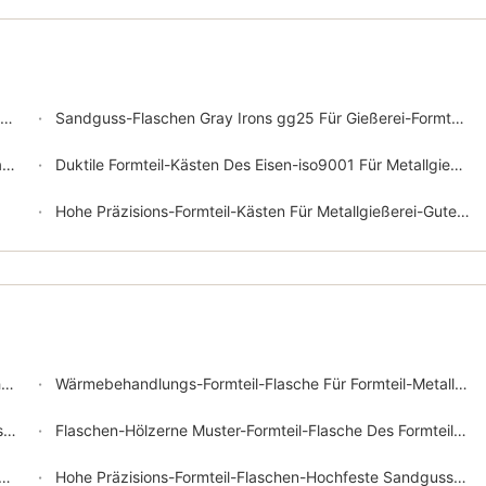
Sandguss-Flaschen Gray Irons gg25 Für Gießerei-Formteil-Linie
g
Duktile Formteil-Kästen Des Eisen-iso9001 Für Metallgießerei
Hohe Präzisions-Formteil-Kästen Für Metallgießerei-Gute Austauschbarkeit
s
Wärmebehandlungs-Formteil-Flasche Für Formteil-Metallkasten Der Industriellen Verarbeitung
e
Flaschen-Hölzerne Muster-Formteil-Flasche Des Formteil-gg25 Für Kundengebundene Größe
Hohe Präzisions-Formteil-Flaschen-Hochfeste Sandguss-Flaschen ggg50 gg25